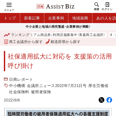
検索
ログイン
メニュー
トップ
新着記事
企業事例
地域振興
あの人を
中小企業と地域の商売繁盛・企業事例が満載！
ランキング
「青森市プレミアム商品券」利用店舗募集中（青森商工会議所）
台
商工会議所から探す
都道府県から探す
社保適用拡大に対応を 支援策の活用
呼び掛け
日商レポート
中小機構
会議所ニュース2022年7月21日号
厚生労働省
社会保険料
被用者保険
2022/8/8