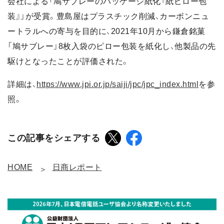
会社による「鳩サブレーのパッケージ紙化『紙ピロー包
装』」が受賞。豊島屋はプラスチック削減、カーボンニュ
ートラルへの寄与を目的に、2021年10月から鎌倉銘菓
「鳩サブレー」8枚入袋のピロー包装を紙化し、他製品の先
駆けとなったことが評価された。
詳細は、
https://www.jpi.or.jp/saiji/jpc/jpc_index.html
を参
照。
この記事をシェアする
HOME
日商レポート