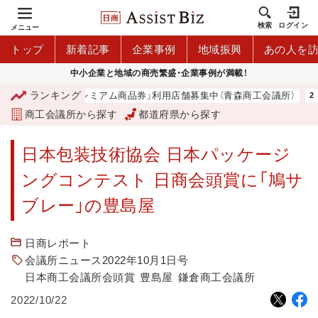
検索
ログイン
メニュー
トップ
新着記事
企業事例
地域振興
あの人を
中小企業と地域の商売繁盛・企業事例が満載！
ランキング
「青森市プレミアム商品券」利用店舗募集中（青森商工会議所）
商工会議所から探す
都道府県から探す
日本包装技術協会 日本パッケージ
ングコンテスト 日商会頭賞に「鳩サ
ブレー」の豊島屋
日商レポート
会議所ニュース2022年10月1日号
日本商工会議所会頭賞
豊島屋
鎌倉商工会議所
2022/10/22