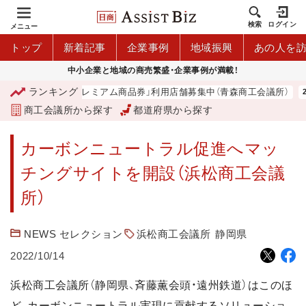
検索
ログイン
メニュー
トップ
新着記事
企業事例
地域振興
あの人を
中小企業と地域の商売繁盛・企業事例が満載！
ランキング
「青森市プレミアム商品券」利用店舗募集中（青森商工会議所）
商工会議所から探す
都道府県から探す
カーボンニュートラル促進へマッ
チングサイトを開設（浜松商工会議
所）
NEWS セレクション
浜松商工会議所
静岡県
2022/10/14
浜松商工会議所（静岡県、斉藤薫会頭・遠州鉄道）はこのほ
ど、カーボンニュートラル実現に貢献するソリューショ