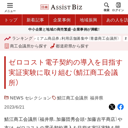
検索
ログイン
メニュー
トップ
新着記事
企業事例
地域振興
あの人を
中小企業と地域の商売繁盛・企業事例が満載！
ランキング
「青森市プレミアム商品券」利用店舗募集中（青森商工会議所）
商工会議所から探す
都道府県から探す
ゼロコスト電子契約の導入を目指す
実証実験に取り組む（鯖江商工会議
所）
NEWS セレクション
鯖江商工会議所
福井県
2023/6/21
鯖江商工会議所（福井県、加藤団秀会頭・加藤吉平商店）や
市は、ゼロコストの電子契約導入を目指す実証実験を開