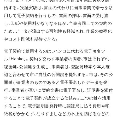
始する。実証実験は、書面の代わりに当事者間で暗号を活
用して電子契約を行うもの。書面の押印、書面の受け渡
し、印紙や使用料がなくなるほか、当事者同士での契約の
ため、データが流出する可能性も軽減され、作業の効率化
やコスト削減も期待できる。
電子契約で使用するのは、ハンコに代わる電子署名ツー
ル「Hanko」。契約を交わす事業者の両者、市はそれぞれ
秘密鍵、公開鍵を生成し、事業者は、登記簿謄本や本人確
認と合わせて市に自社の公開鍵を提出する。市は、その公
開鍵が事業者のものであると電子署名したデータを発
行。事業者が互いに契約文書に電子署名し、証明書を添付
することで電子契約が成立する仕組み。二つの鍵を活用
することで、電子証明書発行時に認証局に払う費用や印
紙税がかからず、なりすましなどの不正を防げるなどの