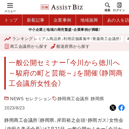
検索
ログイン
メニュー
トップ
新着記事
企業事例
地域振興
あの人を
中小企業と地域の商売繁盛・企業事例が満載！
ランキング
「青森市プレミアム商品券」利用店舗募集中（青森商工会議所）
商工会議所から探す
都道府県から探す
一般公開セミナー「今川から徳川へ
～駿府の町と芸能～」を開催（静岡商
工会議所女性会）
NEWS セレクション
静岡商工会議所
静岡県
2023/8/23
静岡商工会議所（静岡県、岸田裕之会頭・静岡ガス）女性会
（内田久美子会長）は7月21日、一般公開セミナー「今川か