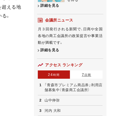
詳細を見る
を超える地
いる。
会議所ニュース
月３回発行される新聞で、日商や全国
各地の商工会議所の政策提言や事業活
動が満載です。
詳細を見る
アクセス ランキング
24
7
時間
日間
「青森市プレミアム商品券」利用店
舗募集中（青森商工会議所）
山中伸弥
河内 大和