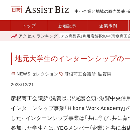
中小企業と地域の商売繁盛・
トップ
新着記事
企業事例
アクセス
ランキング
「青森市プレミアム商品券」利用店舗募集中（青森商工会議所
地元大学生のインターンシップの一環
NEWS セレクション
彦根商工会議所
滋賀県
2023/12/21
彦根商工会議所（滋賀県、沼尾護会頭・滋賀中央信用
インターンシップ事業「Hikone Work Acad
した。インターンシップ事業は「共に学び、共に育つ
参加した学生らは、YEGメンバー（企業）と共に