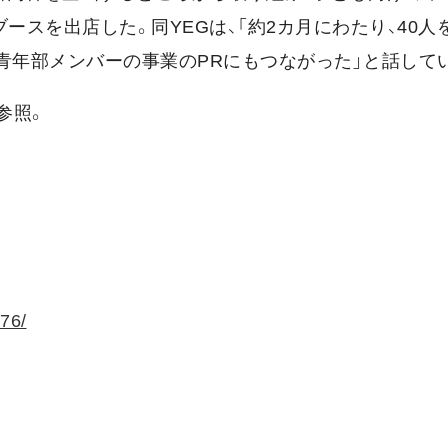
ースを出店した。同YEGは、「約2カ月にわたり、40人
青年部メンバーの事業のPRにもつながった」と話して
参照。
276/