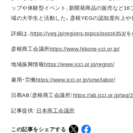
ップや体験型イベント、新開発商品の販売など16ブ
域の大学生と活動した。彦根YEGの認知度向上や
詳細は、
https://yeg.jp/regions-topics/post4353/
を
彦根商工会議所
https://www.hikone-cci.or.jp/
地域振興情報
https://www.jcci.or.jp/region/
雇用・労働
https://www.jcci.or.jp/sme/labor/
日商AB（彦根商工会議所）
https://ab.jcci.or.jp/tag/
記事提供:
日本商工会議所
この記事をシェアする