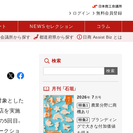
ログイン
無料会員登録
ート
NEWS
セレクション
コラム
工会議所から探す
都道府県から探す
日商 Assist Biz とは
を変えて壁を越える女性経営者 西谷
アップルパイ
11月4日に「
検索
検索
月刊 「石垣」
2026
7
年
月号
対象とした
農業分野に商
特集1
出店を実施
機あり
ブランディン
特集2
の5回目。
グで大きな付加価値
ークショ
を得る