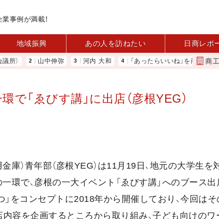
企業事例が満載！
地域振興
あの人を訪ねたい
日商レポ
商
）
山中伸弥
河内 大和
「あったらいいね」を商品化 視点
で「ゑびす講」に出店（彦根YEG）
金庫）青年部（彦根YEG）は11月19日、地元の大学生を
emy」の一環で、彦根の一大イベント「ゑびす講」へのブース
」をコンセプトに2018年から開催しており、今回はそ
出店内容を企画するところから取り組み、子ども向けのワ