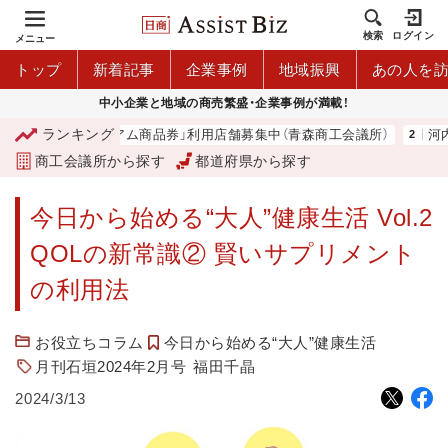
検索
ログイン
メニュー
トップ
新着記事
企業事例
地域振興
あの人を
中小企業と地域の商売繁盛・企業事例が満載！
ランキング
「青森市プレミアム商品券」利用店舗募集中（青森商工会議所）
河内 
商工会議所から探す
都道府県から探す
今日から始める“大人”健康生活 Vol.2
QOLの新常識② 賢いサプリメント
の利用法
お役立ちコラム
今日から始める“大人”健康生活
月刊石垣2024年2月号
福田千晶
2024/3/13