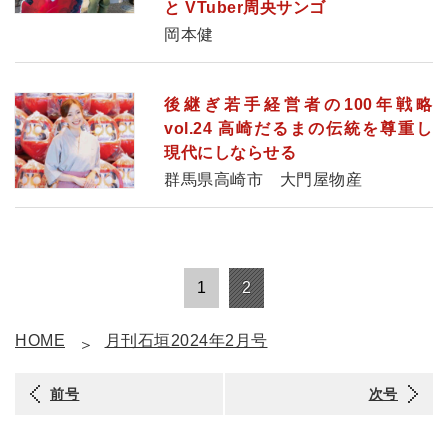
と VTuber周央サンゴ
岡本健
後継ぎ若手経営者の100年戦略
vol.24 高崎だるまの伝統を尊重し
現代にしならせる
群馬県高崎市 大門屋物産
1
2
HOME
月刊石垣2024年2月号
前号
次号