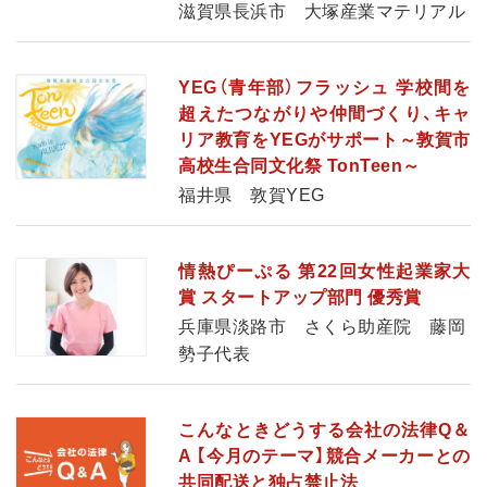
滋賀県長浜市 大塚産業マテリアル
YEG（青年部）フラッシュ 学校間を
超えたつながりや仲間づくり、キャ
リア教育をYEGがサポート～敦賀市
高校生合同文化祭 TonTeen～
福井県 敦賀YEG
情熱ぴーぷる 第22回女性起業家大
賞 スタートアップ部門 優秀賞
兵庫県淡路市 さくら助産院 藤岡
勢子代表
こんなときどうする会社の法律Q＆
A 【今月のテーマ】競合メーカーとの
共同配送と独占禁止法