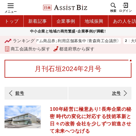
検索
ログイン
メニュー
トップ
新着記事
企業事例
地域振興
あの人を
中小企業と地域の商売繁盛・企業事例が満載！
ランキング
「青森市プレミアム商品券」利用店舗募集中（青森商工会議所）
大地は
商工会議所から探す
都道府県から探す
月刊石垣2024年2月号
前号
次号
100年経営に極意あり！長寿企業の秘
密 時代の変化に対応する技術革新と
日々の改善 会社を少しずつ前進させ
て未来へつなげる