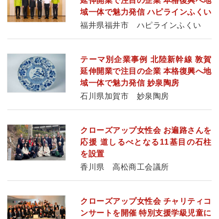
延伸開業で注目の企業 本格復興へ地
域一体で魅力発信 ハピラインふくい
福井県福井市 ハピラインふくい
テーマ別企業事例 北陸新幹線 敦賀
延伸開業で注目の企業 本格復興へ地
域一体で魅力発信 妙泉陶房
石川県加賀市 妙泉陶房
クローズアップ女性会 お遍路さんを
応援 道しるべとなる11基目の石柱
を設置
香川県 高松商工会議所
クローズアップ女性会 チャリティコ
ンサートを開催 特別支援学級児童に