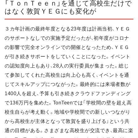
「ＴｏｎＴｅｅｎ」を通じて高校生だけで
はなく敦賀ＹＥＧにも変化が
３カ年計画の最終年度となる23年度は計画当初、ＹＥＧ
のサポートなしでの実施予定だったが、初年度がコロナ
の影響で完全オンラインでの開催となったため、ＹＥＧ
が引き続きサポートをしていくことになった。イベント
の認知度向上もあり、28人の実行委員が集まった。総じ
て参加してくれた高校生は向上心も高く、イベントを通
じてスキルアップにつながった。最終的には来場者数が
1400人を超え、予算も引き続きクラウドファンディング
で136万円を集めた。TonTeenでは「学校間の壁を超え高
校生自らが考え動く。地域や学校間での新しいつながり
から高校生が主体となって敦賀を盛り上げる」という共
通の目標がある。さまざまな高校生が交流でき、最高に楽