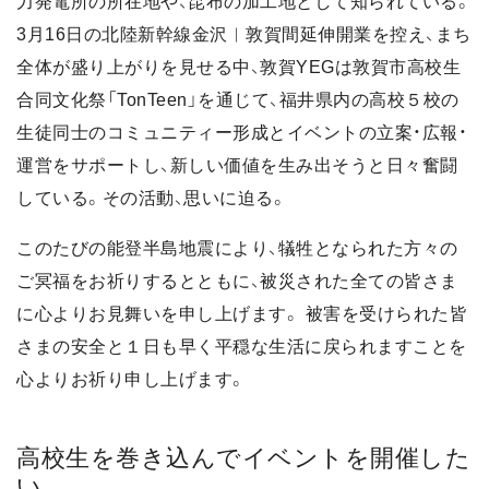
力発電所の所在地や、昆布の加工地として知られている。
3月16日の北陸新幹線金沢︱敦賀間延伸開業を控え、まち
全体が盛り上がりを見せる中、敦賀YEGは敦賀市高校生
合同文化祭「TonTeen」を通じて、福井県内の高校５校の
生徒同士のコミュニティー形成とイベントの立案・広報・
運営をサポートし、新しい価値を生み出そうと日々奮闘
している。その活動、思いに迫る。
このたびの能登半島地震により、犠牲となられた方々の
ご冥福をお祈りするとともに、被災された全ての皆さま
に心よりお見舞いを申し上げます。 被害を受けられた皆
さまの安全と１日も早く平穏な生活に戻られますことを
心よりお祈り申し上げます。
高校生を巻き込んでイベントを開催した
い