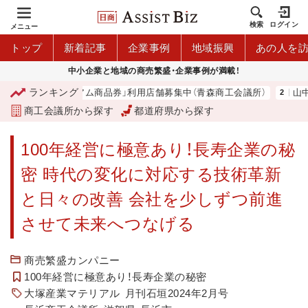
検索
ログイン
メニュー
トップ
新着記事
企業事例
地域振興
あの人を
中小企業と地域の商売繁盛・企業事例が満載！
ランキング
「青森市プレミアム商品券」利用店舗募集中（青森商工会議所）
山中伸弥
商工会議所から探す
都道府県から探す
100年経営に極意あり！長寿企業の秘
密 時代の変化に対応する技術革新
と日々の改善 会社を少しずつ前進
させて未来へつなげる
商売繁盛カンパニー
100年経営に極意あり！長寿企業の秘密
大塚産業マテリアル
月刊石垣2024年2月号