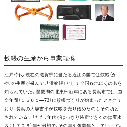
蚊帳の生産から事業転換
江戸時代、現在の滋賀県に当たる近江の国では蚊帳（か
や）の生産が盛んで、「浜蚊帳」として全国各地にその名を
知られていた。琵琶湖の北東部沿岸にある長浜市では、寛
文年間（１６６１―73）に蚊帳づくりが始まったとされて
おり、長浜の大塚吉平が蚊帳を売り始めたのもその頃と
されている。 「ただ、年代がはっきり確定できるのは宝永
３（１７０６）年が最初で、その年を創業年としています。