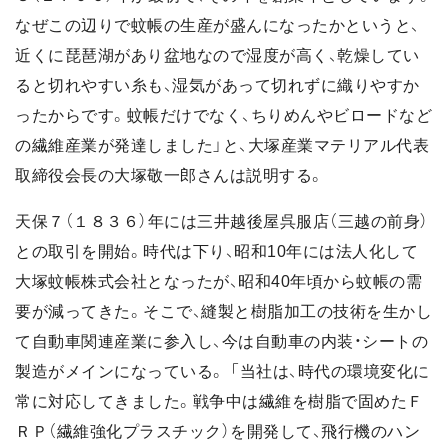
なぜこの辺りで蚊帳の生産が盛んになったかというと、
近くに琵琶湖があり盆地なので湿度が高く、乾燥してい
ると切れやすい糸も、湿気があって切れずに織りやすか
ったからです。蚊帳だけでなく、ちりめんやビロードなど
の繊維産業が発達しました」と、大塚産業マテリアル代表
取締役会長の大塚敬一郎さんは説明する。
天保７（１８３６）年には三井越後屋呉服店（三越の前身）
との取引を開始。時代は下り、昭和10年には法人化して
大塚蚊帳株式会社となったが、昭和40年頃から蚊帳の需
要が減ってきた。そこで、縫製と樹脂加工の技術を生かし
て自動車関連産業に参入し、今は自動車の内装・シートの
製造がメインになっている。 「当社は、時代の環境変化に
常に対応してきました。戦争中は繊維を樹脂で固めたＦ
ＲＰ（繊維強化プラスチック）を開発して、飛行機のハン