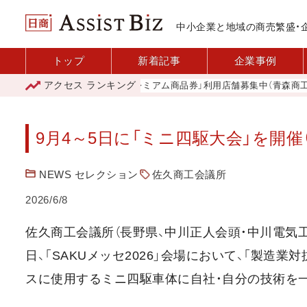
中小企業と地域の商売繁盛・
トップ
新着記事
企業事例
アクセス
ランキング
「青森市プレミアム商品券」利用店舗募集中（青森商工会議
9月4～5日に「ミニ四駆大会」を開催
NEWS セレクション
佐久商工会議所
2026/6/8
佐久商工会議所（長野県、中川正人会頭・中川電気工業
日、「SAKUメッセ2026」会場において、「製造
スに使用するミニ四駆車体に自社・自分の技術を