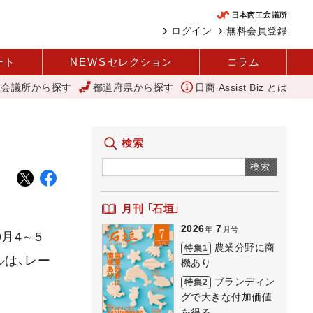
ログイン
無料会員登録
ート
NEWS
セレクション
コラム
工会議所から探す
都道府県から探す
日商 Assist Biz とは
あり REACT
アップルパイ
外国人雇用状況を公表 過去最多、2
検索
検索
月刊 「石垣」
2026
7
年
月号
月4～5
農業分野に商
特集1
ルは、レー
機あり
ブランディン
特集2
グで大きな付加価値
を得る