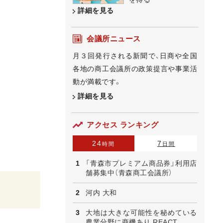
詳細を見る
会議所ニュース
月３回発行される新聞で、日商や全国
各地の商工会議所の政策提言や事業活
動が満載です。
詳細を見る
アクセス ランキング
24
7
時間
日間
「青森市プレミアム商品券」利用店
舗募集中（青森商工会議所）
河内 大和
大地は大きな可能性を秘めている
農業分野に商機あり REACT