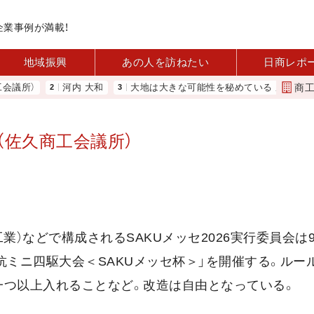
企業事例が満載！
地域振興
あの人を訪ねたい
日商レポ
商
所）
河内 大和
大地は大きな可能性を秘めている 農業分野に商機
（佐久商工会議所）
）などで構成されるSAKUメッセ2026実行委員会は9
業対抗ミニ四駆大会＜SAKUメッセ杯＞」を開催する。ルー
一つ以上入れることなど。改造は自由となっている。