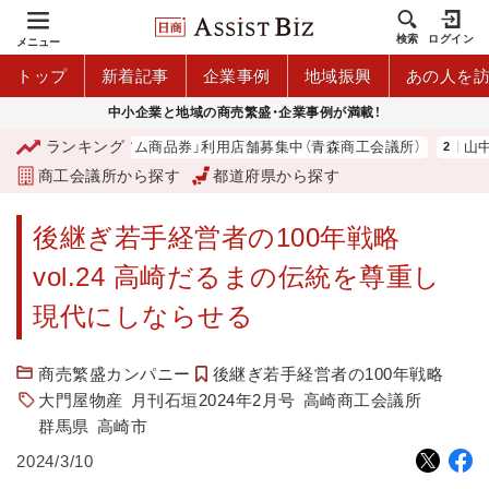
検索
ログイン
メニュー
トップ
新着記事
企業事例
地域振興
あの人を
中小企業と地域の商売繁盛・企業事例が満載！
ランキング
青森市プレミアム商品券」利用店舗募集中（青森商工会議所）
山中伸弥
商工会議所から探す
都道府県から探す
後継ぎ若手経営者の100年戦略
vol.24 高崎だるまの伝統を尊重し
現代にしならせる
商売繁盛カンパニー
後継ぎ若手経営者の100年戦略
大門屋物産
月刊石垣2024年2月号
高崎商工会議所
群馬県
高崎市
2024/3/10