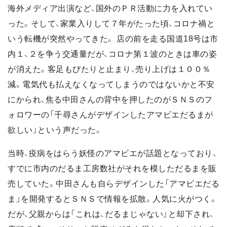
海外メディア出演など、国外のＰＲ活動に力を入れてい
った。そして、家業入りして７年がたった頃、コロナ禍と
いう転機が突然やってきた。 店の前を走る国道18号は市
内１、２を争う交通量だが、コロナ第１波のときは車の姿
が消えた。客足もぴたりと止まり、売り上げは１００％
減。電気代も払えなくなってしまうのではないかと不安
にかられ、焦る中田さんの背中を押したのがＳＮＳのフ
ォロワーの「千尋さんがデザインしたアマビエだるまが
欲しい」という声だった。
当時、疫病をはらう妖怪のアマビエが話題となっており、
すでに市内のだるま工房数社がそれを模しただるまを販
売していた。中田さんも自らデザインした「アマビエだる
ま」を開発するとＳＮＳで情報を拡散。人気に火がつく。
だが、父親からは「これは、だるまじゃない」と却下され、