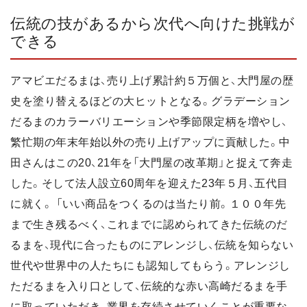
伝統の技があるから次代へ向けた挑戦が
できる
アマビエだるまは、売り上げ累計約５万個と、大門屋の歴
史を塗り替えるほどの大ヒットとなる。グラデーション
だるまのカラーバリエーションや季節限定柄を増やし、
繁忙期の年末年始以外の売り上げアップに貢献した。中
田さんはこの20、21年を「大門屋の改革期」と捉えて奔走
した。そして法人設立60周年を迎えた23年５月、五代目
に就く。 「いい商品をつくるのは当たり前。１００年先
まで生き残るべく、これまでに認められてきた伝統のだ
るまを、現代に合ったものにアレンジし、伝統を知らない
世代や世界中の人たちにも認知してもらう。アレンジし
ただるまを入り口として、伝統的な赤い高崎だるまを手
に取っていただき、業界を存続させていくことが重要な