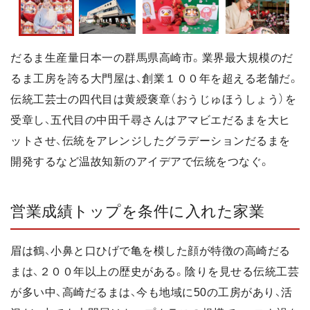
だるま生産量日本一の群馬県高崎市。業界最大規模のだ
るま工房を誇る大門屋は、創業１００年を超える老舗だ。
伝統工芸士の四代目は黄綬褒章（おうじゅほうしょう）を
受章し、五代目の中田千尋さんはアマビエだるまを大ヒ
ットさせ、伝統をアレンジしたグラデーションだるまを
開発するなど温故知新のアイデアで伝統をつなぐ。
営業成績トップを条件に入れた家業
眉は鶴、小鼻と口ひげで亀を模した顔が特徴の高崎だる
まは、２００年以上の歴史がある。陰りを見せる伝統工芸
が多い中、高崎だるまは、今も地域に50の工房があり、活