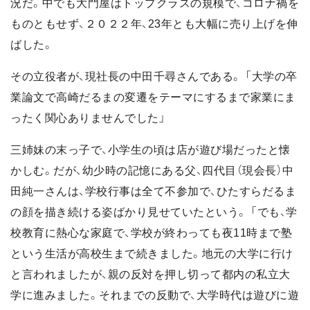
況だ。中でも大門屋はトップクラスの規模で、コロナ禍を
ものともせず、２０２２年、23年とも大幅に売り上げを伸
ばした。
その立役者が、現社長の中田千尋さんである。 「大学の卒
業論文で高崎だるまの変遷をテーマにするまで家業にま
ったく関心ありませんでした」
三姉妹の末っ子で、小学生の頃は店が遊び場だったと懐
かしむ。だが、幼少時の記憶にある父、四代目（現会長）中
田純一さんは、学校行事は全て不参加で、ひたすらだるま
の顔を描き続ける姿ばかり見せていたという。 「でも、学
校教育に熱心な家庭で、学校が終わっても夜11時まで塾
という生活が高校生まで続きました。地元の大学に行け
と言われましたが、親の反対を押し切って都内の私立大
学に進みました。それまでの反動で、大学時代は遊びに遊