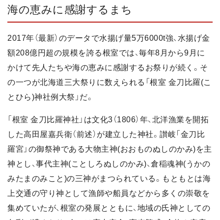
海の恵みに感謝するまち
2017年（最新）のデータで水揚げ量5万6000t強、水揚げ金
額208億円超の規模を誇る根室では、毎年8月から9月に
かけて先人たちや海の恵みに感謝するお祭りが続く。そ
の一つが北海道三大祭りに数えられる「根室 金刀比羅(こ
とひら)神社例大祭」だ。
「根室 金刀比羅神社」は文化3（1806）年、北洋漁業を開拓
した高田屋嘉兵衛（前述）が建立した神社。讃岐「金刀比
羅宮」の御祭神である大物主神(おおものぬしのかみ)を主
神とし、事代主神(ことしろぬしのかみ)、倉稲魂神(うかの
みたまのみこと)の三神がまつられている。もともとは海
上交通の守り神として漁師や船員などから多くの崇敬を
集めていたが、根室の発展とともに、地域の氏神としての