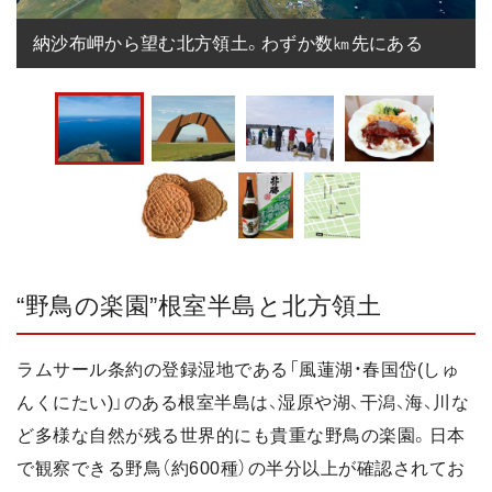
納沙布岬から望む北方領土。わずか数㎞先にある
“野鳥の楽園”根室半島と北方領土
ラムサール条約の登録湿地である「風蓮湖・春国岱(しゅ
んくにたい)」のある根室半島は、湿原や湖、干潟、海、川な
ど多様な自然が残る世界的にも貴重な野鳥の楽園。日本
で観察できる野鳥（約600種）の半分以上が確認されてお