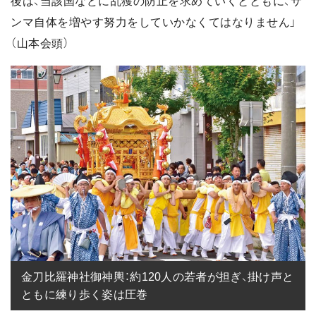
後は、当該国などに乱獲の防止を求めていくとともに、サ
ンマ自体を増やす努力をしていかなくてはなりません」
（山本会頭）
金刀比羅神社御神輿：約120人の若者が担ぎ、掛け声と
ともに練り歩く姿は圧巻