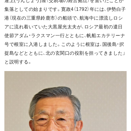
運上(うんじょう)屋（交易場の経営拠点）を置いたことが
集落としての始まりです。寛政4（1792）年には、伊勢白子
港（現在の三重県鈴鹿市）の船頭で、航海中に漂流しロシ
アに流れ着いていた大黒屋光太夫が、ロシア最初の遣日
使節アダム・ラクスマン一行とともに、帆船エカテリーナ
号で根室に入港しました。このように根室は、国後島・択
捉島などとともに、北の玄関口の役割を担ってきました」
と説明する。