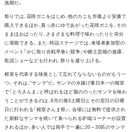
漁期だ。
祭りでは、花咲ガニをはじめ、他のカニも市価より安価で
購入できるほか、真っ赤にゆであがった花咲ガニを、その
ままほおばったり、さまざまな料理で味わったりと存分
に堪能できる。また、特設ステージでは、来場者参加型の
イベント「かに取り合戦早食い競争」や郷土芸能の披露、
歌謡ショーなども行われ、祭りを盛り上げる。
根室を代表する味覚として忘れてならないものがもう一
つ。それは、“サンマ”だ。サンマの水揚げ量日本一の根室
で「とろさんま」と呼ばれるほど脂ののったサンマを味わ
うことができるのは、9月の第3土曜日とその翌日の日曜
日に行われる「根室さんま祭」。会場には無料で提供され
た新鮮なサンマを焼いて食べられる炉端コーナーが設置
されるほか、多い人では両手で一遍に20～30匹のサンマ