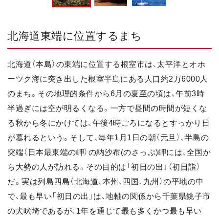
北海道東端に位置するまち
北海道（本島）の東端に位置する根室市は、太平洋とオホ
ーツク海に突き出した根室半島にある人口約2万6000人
のまち。その地理的条件から6月の夏至の頃は、午前3時
半過ぎには空が明るくなる。一方で昼間の時間が短くな
る秋から冬にかけては、午後4時ごろになるとすっかり日
が暮れるという。そして、毎年1月1日の朝（元旦）、半島の
突端（日本最東端の岬）の納沙布(のさっぷ)岬には、全国か
ら大勢の人が訪れる。その目的は「初日の出」（初日詣）
だ。実は列島四島（北海道、本州、四国、九州）の平地の中
で、最も早い「初日の出」は、地軸の関係から千葉県銚子市
の犬吠埼であるが、1年を通じて最も多くかつ最も早い