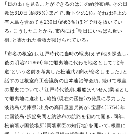
「日の出」を見ることができるのはこの納沙布岬。その日
数は310日（約85％）ほどで、断トツの1位。それは洋上の
有人島を含めても230日（約63％）ほどで群を抜いてい
る。こうしたことから、市内には「朝日にいちばん近い
街」と書かれた看板が掲げられている。
「市名の根室は、江戸時代に当時の蝦夷(えぞ)地を探査し、
後の明治2（1869）年に蝦夷地に代わる地名として“北海
道”という名前を考案した松浦武四郎が命名しました」と
話すのは根室商工会議所の山本連治郎会頭。続けて根室
の歴史について、「江戸時代後期、廻船(かいせん)業者とし
て蝦夷地に進出し、箱館（現在の函館）の発展に尽力した
淡路島（兵庫県）出身の高田屋嘉兵衛が、宝暦4（1754）年
に国後島・択捉島間と納沙布の航路を初めて開き、同年、
松前藩が国後場所（同藩家臣の知行地）を開いて、根室に