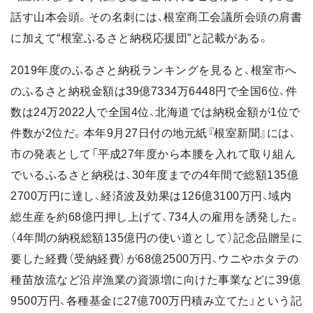
話す山本会頭。その名刺には、根室商工会議所会頭の肩書
に加えて“根室ふるさと納税応援団”と記載がある。
2019年度のふるさと納税ランキングを見ると、根室市へ
のふるさと納税金額は39億7334万6448円で全国6位、件
数は24万2022人で全国4位、北海道では納税金額が1位で
件数が2位だ。本年9月27日付の地元紙『根室新聞』には、
市の発表として「平成27年度から本腰を入れて取り組ん
でいるふるさと納税は、30年度までの4年間で総額135億
2700万円に達し、経済波及効果は126億3100万円、域内
総生産を約68億円押し上げて、734人の雇用を誘発した。
（4年間の納税総額135億円の使い道として）記念品贈呈に
要した経費（受納経費）が68億2500万円、ウニやホタテの
種苗放流など沿岸漁業の資源増に向けた事業などに39億
9500万円、各種基金に27億700万円積み立てた」という記