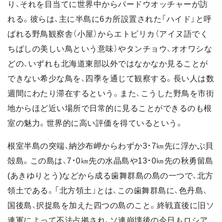
り、それを目当てに世界中からバードウオッチャーが訪
れる。彼らは、主に半島に6カ所設置された「ハイド」と呼
ばれる野鳥観察舎（小屋）からエトピリカ（アイヌ語でく
ちばしの美しい鳥という意味）やタンチョウ、オオワシな
どの、いずれも北海道東部以外ではなかなか見ることが
できない希少な鳥を、四季を通じて観察する。長い人は数
週間にわたり滞在するという。また、こうした野鳥を市街
地からほど近い場所で日常的に見ることができるのも根
室の魅力。世界的に高い評価を得ているという。
根室半島の突端、納沙布岬からわずか3・7㎞先に浮かぶ貝
殻島。この島は、7・0㎞先の水晶島や13・0㎞先の秋勇留島
(あきゆりとう)などから成る歯舞群島の島の一つで、北方
領土である。「北方領土」とは、この歯舞群島に、色丹島、
国後島、択捉島を加えた四つの島のこと。終戦直後に旧ソ
連軍によって不法占拠され、ソ連崩壊後の今日もロシア