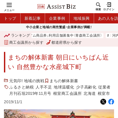
検索
ログイン
メニュー
トップ
新着記事
企業事例
地域振興
あの人を
中小企業と地域の商売繁盛・企業事例が満載！
ランキング
プレミアム商品券」利用店舗募集中（青森商工会議所）
河内 大和
商工会議所から探す
都道府県から探す
まちの解体新書 朝日にいちばん近
い 自然豊かな水産城下町
元気印! 地域の挑戦
まちの解体新書
ふるさと納税
人手不足
地球温暖化
少子高齢化
従業者
月刊石垣2019年11月号
根室商工会議所
北海道
根室市
2019/11/1