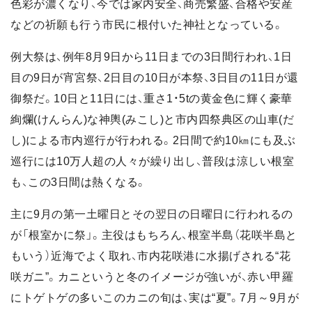
色彩が濃くなり、今では家内安全、商売繁盛、合格や安産
などの祈願も行う市民に根付いた神社となっている。
例大祭は、例年8月9日から11日までの3日間行われ、1日
目の9日が宵宮祭、2日目の10日が本祭、3日目の11日が還
御祭だ。10日と11日には、重さ1・5tの黄金色に輝く豪華
絢爛(けんらん)な神輿(みこし)と市内四祭典区の山車(だ
し)による市内巡行が行われる。2日間で約10㎞にも及ぶ
巡行には10万人超の人々が繰り出し、普段は涼しい根室
も、この3日間は熱くなる。
主に9月の第一土曜日とその翌日の日曜日に行われるの
が「根室かに祭」。主役はもちろん、根室半島（花咲半島と
もいう）近海でよく取れ、市内花咲港に水揚げされる“花
咲ガニ”。カニというと冬のイメージが強いが、赤い甲羅
にトゲトゲの多いこのカニの旬は、実は“夏”。7月～9月が