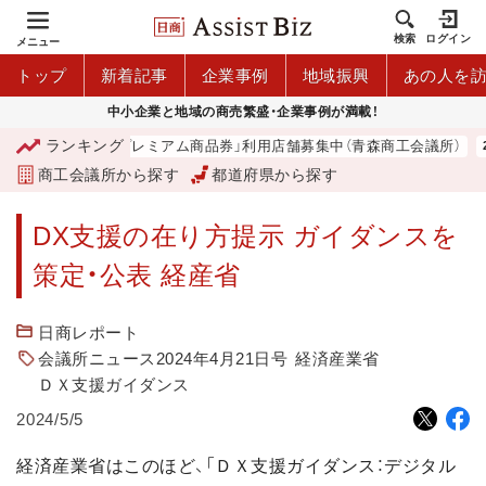
検索
ログイン
メニュー
トップ
新着記事
企業事例
地域振興
あの人を
中小企業と地域の商売繁盛・企業事例が満載！
ランキング
「青森市プレミアム商品券」利用店舗募集中（青森商工会議所）
商工会議所から探す
都道府県から探す
DX支援の在り方提示 ガイダンスを
策定・公表 経産省
日商レポート
会議所ニュース2024年4月21日号
経済産業省
ＤＸ支援ガイダンス
2024/5/5
経済産業省はこのほど、「ＤＸ支援ガイダンス：デジタル