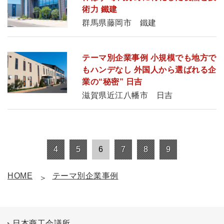
術力 鐵建
群馬県藤岡市 鐵建
テーマ別企業事例 小規模でも地方で
もハンデなし 外国人から選ばれる企
業の“秘密” 日吉
滋賀県近江八幡市 日吉
4
5
6
7
8
9
HOME
テーマ別企業事例
日本商工会議所