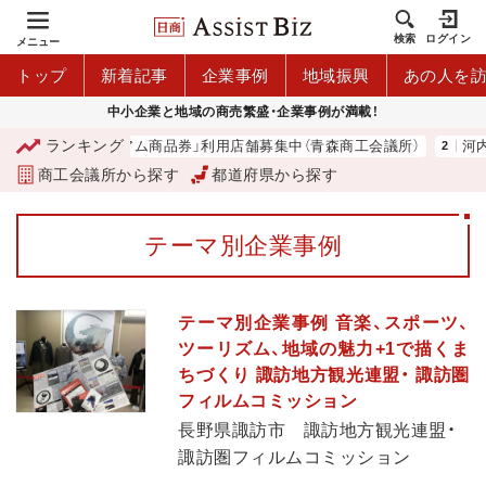
検索
ログイン
メニュー
トップ
新着記事
企業事例
地域振興
あの人を
中小企業と地域の商売繁盛・企業事例が満載！
ランキング
「青森市プレミアム商品券」利用店舗募集中（青森商工会議所）
河内 
商工会議所から探す
都道府県から探す
テーマ別企業事例
テーマ別企業事例 音楽、スポーツ、
ツーリズム、地域の魅力+1で描くま
ちづくり 諏訪地方観光連盟・ 諏訪圏
フィルムコミッション
長野県諏訪市 諏訪地方観光連盟・
諏訪圏フィルムコミッション