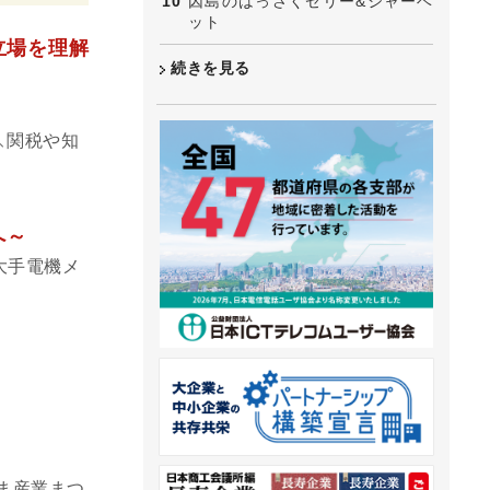
因島のはっさくゼリー&シャーベ
ット
立場を理解
続きを見る
、関税や知
へ～
大手電機メ
やま産業まつ