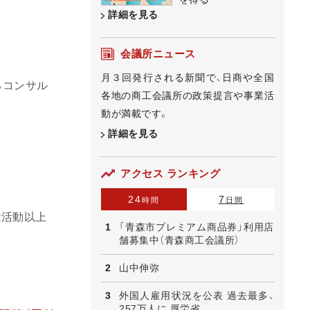
詳細を見る
会議所ニュース
月３回発行される新聞で、日商や全国
るコンサル
各地の商工会議所の政策提言や事業活
動が満載です。
詳細を見る
アクセス ランキング
24
7
時間
日間
能活動以上
「青森市プレミアム商品券」利用店
舗募集中（青森商工会議所）
山中伸弥
外国人雇用状況を公表 過去最多、
257万人に 厚労省