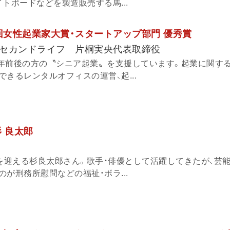
トボードなどを製造販売する馬...
2回女性起業家大賞・スタートアップ部門 優秀賞
座セカンドライフ 片桐実央代表取締役
の定年前後の方の〝シニア起業〟を支援しています。起業に関す
きるレンタルオフィスの運営、起...
 良太郎
年を迎える杉良太郎さん。歌手・俳優として活躍してきたが、芸
が刑務所慰問などの福祉・ボラ...