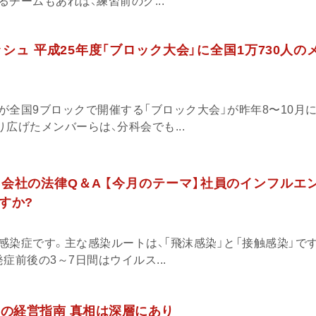
チームもあれば、練習前のグ...
ッシュ 平成25年度「ブロック大会」に全国1万730人の
が全国9ブロックで開催する「ブロック大会」が昨年8〜10月
広げたメンバーらは、分科会でも...
会社の法律Q＆A 【今月のテーマ】社員のインフルエ
すか?
感染症です。主な感染ルートは、「飛沫感染」と「接触感染」で
症前後の3～7日間はウイルス...
」の経営指南 真相は深層にあり