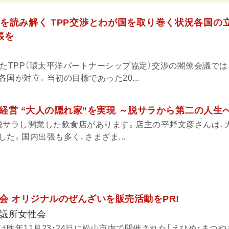
を読み解く TPP交渉とわが国を取り巻く状況各国の
張を
たTPP（環太平洋パートナーシップ協定）交渉の閣僚会議では
国が対立。当初の目標であった20...
経営 “大人の隠れ家”を実現 ～脱サラから第二の人生
脱サラし開業した飲食店があります。店主の平野文彦さんは、
た。国内出張も多く、さまざま...
会 オリジナルのぜんざいを販売活動をPR!
議所女性会
昨年11月23・24日に松山市内で開催された「えひめ・まつ