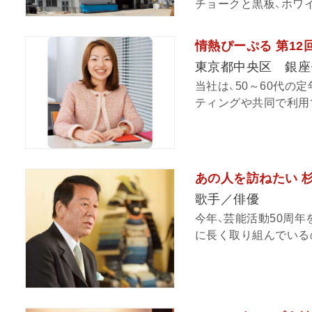
チョークと黒板、ホワイ
情熱ぴーぷる 第1
東京都中央区 銀
当社は、50～60代
ティングや共同で利用で
あの人を訪ねたい 杉
歌手／俳優
今年、芸能活動50周
に長く取り組んでいるの