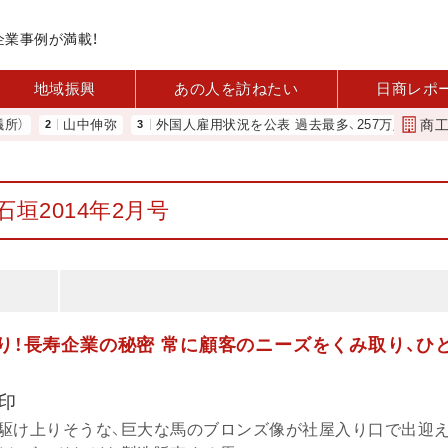
企業事例が満載！
地域振興
あの人を訪ねたい
日商レポ
商
山中伸弥
外国人雇用状況を公表 過去最多、257万人に 厚労省
石垣2014年2月号
あり！長寿企業の秘密 常に顧客のニーズをくみ取り、ひ
印
駆け上りそうな、巨大な馬のブロンズ像が社屋入り口で出迎え