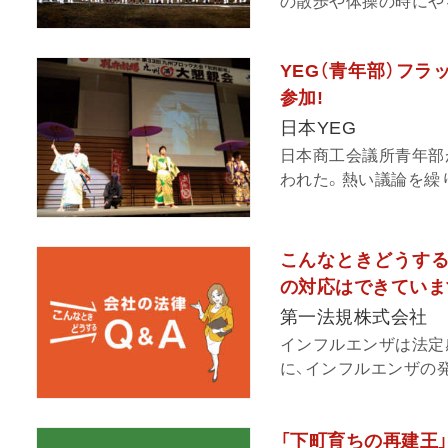
の散歩や体操の時にやる
YEG（青年部）フラ
参加!
日本YEG
日本商工会議所青年部
われた。熱い議論を繰り
こんなときどうする
の対応はできていま
第一法規株式会社
インフルエンザは法定
に、インフルエンザの発
「下町育ちの再建王