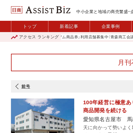
中小企業と地域の商売繁盛・
トップ
新着記事
企業事例
アクセス
ランキング
「青森市プレミアム商品券」利用店舗募集中（青森商工会議所）
月刊
前号
100年経営に極意
商品開発を続ける
愛知県名古屋市 馬
天に向かって勢いよく