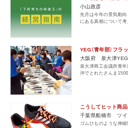
小山政彦
先月は今年の景気動向
にある真相について考え
YEG（青年部）フラ
大阪府 泉大津YE
泉大津商工会議所青年部
沖でとれたさんま1500
こうしてヒット商品
千葉県船橋市 ツイ
ゴムひものような伸縮