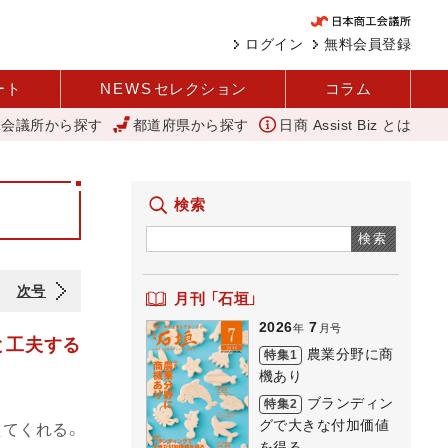
ログイン
無料会員登録
ート
NEWS
セレクション
コラム
工会議所から探す
都道府県から探す
日商 Assist Biz とは
「あったらいいね」を商品化 視点を変えて壁を越える女性経営者 西谷
検索
検索
次号
月刊 「石垣」
2026
7
年
月号
と工夫する
農業分野に商
特集1
機あり
ブランディン
特集2
グで大きな付加価値
てくれる。
を得る