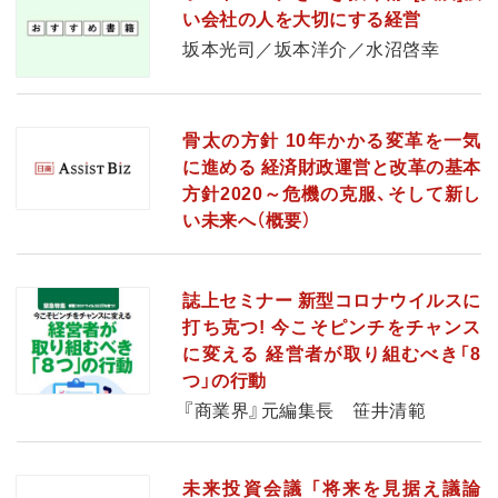
い会社の人を大切にする経営
坂本光司／坂本洋介／水沼啓幸
骨太の方針 10年かかる変革を一気
に進める 経済財政運営と改革の基本
方針2020～危機の克服、そして新し
い未来へ（概要）
誌上セミナー 新型コロナウイルスに
打ち克つ! 今こそピンチをチャンス
に変える 経営者が取り組むべき「8
つ」の行動
『商業界』元編集長 笹井清範
未来投資会議 「将来を見据え議論