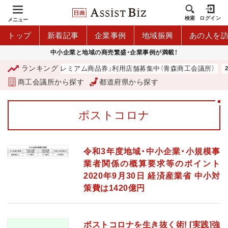
検索
ログイン
メニュー
トップ
新着記事
企業事例
地域振興
あの人を
中小企業と地域の商売繁盛・企業事例が満載！
ランキング
「青森市プレミアム商品券」利用店舗募集中（青森商工会議所）
商工会議所から探す
都道府県から探す
ポストコロナ
令和3年度地域・中小企業・小規模事
業者関係の概算要求等のポイント
2020年9月30日 経済産業省 中小対
策費は1420億円
ポストコロナを生き抜く術! [実践]強