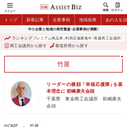
検索
ログイン
メニュー
トップ
新着記事
企業事例
地域振興
あの人を
中小企業と地域の商売繁盛・企業事例が満載！
ランキング
「青森市プレミアム商品券」利用店舗募集中（青森商工会議所）
商工会議所から探す
都道府県から探す
竹屋
リーダーの横顔 「幸福応援隊」を基
本理念に 前嶋康夫会頭
千葉県 東金商工会議所 前嶋康夫
会頭
HOME
竹屋