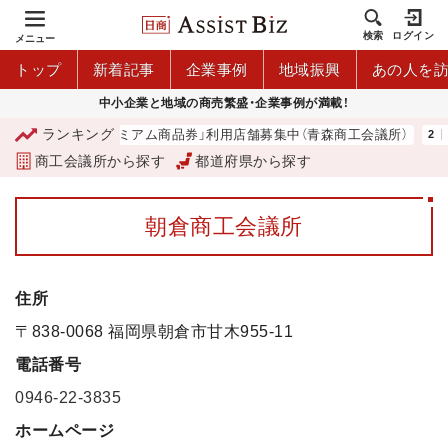
検索
ログイン
メニュー
トップ
新着記事
企業事例
地域振興
あの人を
中小企業と地域の商売繁盛・企業事例が満載！
ランキング
「青森市プレミアム商品券」利用店舗募集中（青森商工会議所）
商工会議所から探す
都道府県から探す
朝倉商工会議所
住所
〒838-0068 福岡県朝倉市甘木955-11
電話番号
0946-22-3835
ホームページ