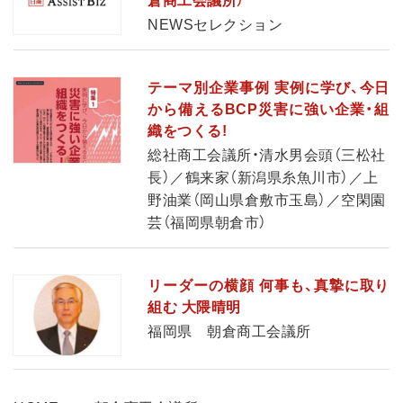
倉商工会議所）
NEWSセレクション
テーマ別企業事例 実例に学び、今日
から備えるBCP災害に強い企業・組
織をつくる!
総社商工会議所・清水男会頭（三松社
長）／鶴来家（新潟県糸魚川市）／上
野油業（岡山県倉敷市玉島）／空閑園
芸（福岡県朝倉市）
リーダーの横顔 何事も、真摯に取り
組む 大隈晴明
福岡県 朝倉商工会議所