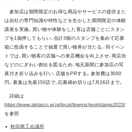
参加店は期間限定のお得な商品やサービスの提供また
は自社の専門知識や特性などを生かした期間限定の体験
講座を実施。買い物や体験をした客は店舗ごとにスタン
プを1個押してもらい、合計3個のスタンプを集めて応募
箱に投函することで抽選で買い物券が当たる。同イベン
トでは、買い物客の店舗への来店機会を向上させ、商店街
などのにぎわい創出を図るため、地元新聞に参加店の写
真付き折り込みを行い、店舗をPRする。参加費は3000
円。募集は先着150店で、応募締め切りは7月26日まで。
詳細は
https://www.akitacci.or.jp/local/townschool/stamp2023/
を参照
秋田商工会議所