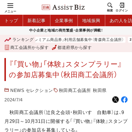
検索
ログイン
メニュー
トップ
新着記事
企業事例
地域振興
あの人を
中小企業と地域の商売繁盛・企業事例が満載！
ランキング
「青森市プレミアム商品券」利用店舗募集中（青森商工会議所）
商工会議所から探す
都道府県から探す
『「買い物」「体験」スタンプラリー』
の参加店募集中（秋田商工会議所）
NEWS セレクション
秋田商工会議所
秋田県
2024/7/4
秋田商工会議所（辻良之会頭・秋田いすゞ自動車）は、9
月29日～10月31日に開催する「『買い物』『体験』スタンプ
ラリー」の参加店を募集している。