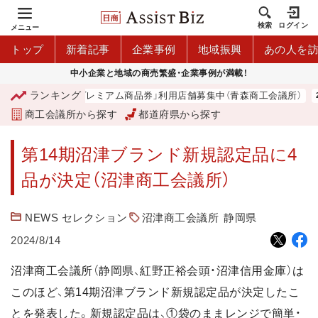
検索
ログイン
メニュー
トップ
新着記事
企業事例
地域振興
あの人を
中小企業と地域の商売繁盛・企業事例が満載！
ランキング
「青森市プレミアム商品券」利用店舗募集中（青森商工会議所）
商工会議所から探す
都道府県から探す
第14期沼津ブランド新規認定品に4
品が決定（沼津商工会議所）
NEWS セレクション
沼津商工会議所
静岡県
2024/8/14
沼津商工会議所（静岡県、紅野正裕会頭・沼津信用金庫）は
このほど、第14期沼津ブランド新規認定品が決定したこ
とを発表した。新規認定品は、①袋のままレンジで簡単・