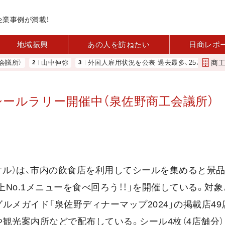
企業事例が満載！
地域振興
あの人を訪ねたい
日商レポ
商
）
山中伸弥
外国人雇用状況を公表 過去最多、257万人に 厚労
ールラリー開催中（泉佐野商工会議所）
オル）は、市内の飲食店を利用してシールを集めると景
上No.1メニューを食べ回ろう！！」を開催している。対
メガイド「泉佐野ディナーマップ2024」の掲載店49
観光案内所などで配布している。シール4枚（4店舗分