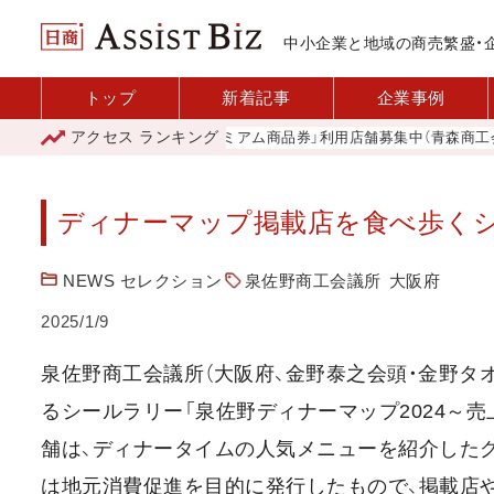
中小企業と地域の商売繁盛・
トップ
新着記事
企業事例
アクセス
ランキング
「青森市プレミアム商品券」利用店舗募集中（青森商工会議所
ディナーマップ掲載店を食べ歩くシ
NEWS セレクション
泉佐野商工会議所
大阪府
2025/1/9
泉佐野商工会議所（大阪府、金野泰之会頭・金野タ
るシールラリー「泉佐野ディナーマップ2024～売
舗は、ディナータイムの人気メニューを紹介したグル
は地元消費促進を目的に発行したもので、掲載店や