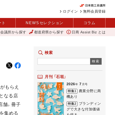
ログイン
無料会員登録
ート
NEWS
セレクション
コラム
工会議所から探す
都道府県から探す
日商 Assist Biz とは
省
「あったらいいね」を商品化 視点を変えて壁を越える女性経営者 西
検索
検索
月刊 「石垣」
2026
7
年
月号
品がもらえ
農業分野に商
特集1
象となる店
機あり
ブランディン
特集2
店舗。冊子
グで大きな付加価値
）を集める
を得る