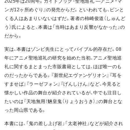
2025年は20周年。ガイドブック『聖地巡礼 ―アニメ・マ
ンガ12ヶ所めぐり』の発売からだ。といわれても、ピンと
くる人はあまりいないはずだ。著者の柿崎俊道（しゅんど
う）氏によると、本書は「当時はあまり反響がなかった」の
だから。
実は、本書はゾンビ先生にとってバイブル的存在だ。08
年にアニメ聖地巡礼の研究を始めた当初、アニメ聖地巡
礼に関するまとまった市販書籍としては、ほぼ唯一のも
のだったからである。『新世紀エヴァンゲリオン』『耳を
すませば』『ラーゼフォン』『げんしけん』など、今見ると
懐かしい作品の舞台が紹介されているが、中でも注目し
たいのは『天地無用！魎皇鬼（りょうおうき）』の舞台とな
った岡山県である。
本書には、「鬼の差し上げ岩」「太老神社」などが紹介され