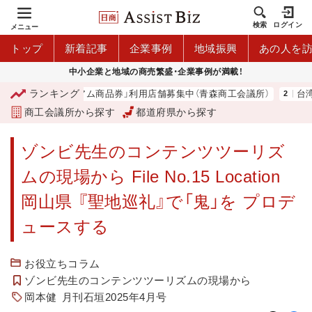
検索
ログイン
メニュー
トップ
新着記事
企業事例
地域振興
あの人を
中小企業と地域の商売繁盛・企業事例が満載！
ランキング
「青森市プレミアム商品券」利用店舗募集中（青森商工会議所）
台湾2団
商工会議所から探す
都道府県から探す
ゾンビ先生のコンテンツツーリズ
ムの現場から File No.15 Location
岡山県 『聖地巡礼』で「鬼」を プロデ
ュースする
お役立ちコラム
ゾンビ先生のコンテンツツーリズムの現場から
岡本健
月刊石垣2025年4月号