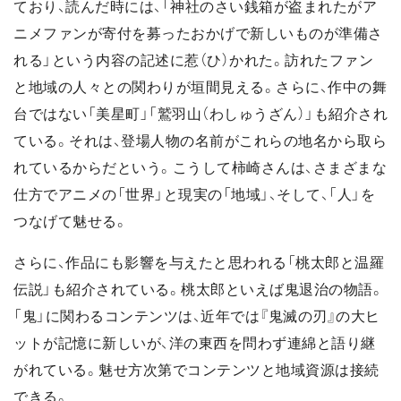
ており、読んだ時には、「神社のさい銭箱が盗まれたがア
ニメファンが寄付を募ったおかげで新しいものが準備さ
れる」という内容の記述に惹（ひ）かれた。訪れたファン
と地域の人々との関わりが垣間見える。さらに、作中の舞
台ではない「美星町」「鷲羽山（わしゅうざん）」も紹介され
ている。それは、登場人物の名前がこれらの地名から取ら
れているからだという。こうして柿崎さんは、さまざまな
仕方でアニメの「世界」と現実の「地域」、そして、「人」を
つなげて魅せる。
さらに、作品にも影響を与えたと思われる「桃太郎と温羅
伝説」も紹介されている。桃太郎といえば鬼退治の物語。
「鬼」に関わるコンテンツは、近年では『鬼滅の刃』の大ヒ
ットが記憶に新しいが、洋の東西を問わず連綿と語り継
がれている。魅せ方次第でコンテンツと地域資源は接続
できる。