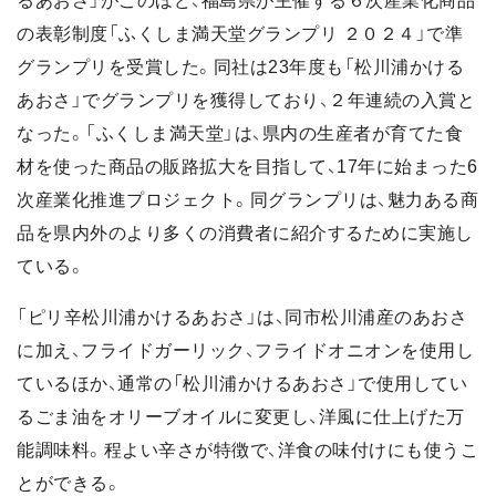
るあおさ」がこのほど、福島県が主催する６次産業化商品
の表彰制度「ふくしま満天堂グランプリ ２０２４」で準
グランプリを受賞した。同社は23年度も「松川浦かける
あおさ」でグランプリを獲得しており、２年連続の入賞と
なった。「ふくしま満天堂」は、県内の生産者が育てた食
材を使った商品の販路拡大を目指して、17年に始まった6
次産業化推進プロジェクト。同グランプリは、魅力ある商
品を県内外のより多くの消費者に紹介するために実施し
ている。
「ピリ辛松川浦かけるあおさ」は、同市松川浦産のあおさ
に加え、フライドガーリック、フライドオニオンを使用し
ているほか、通常の「松川浦かけるあおさ」で使用してい
るごま油をオリーブオイルに変更し、洋風に仕上げた万
能調味料。程よい辛さが特徴で、洋食の味付けにも使うこ
とができる。