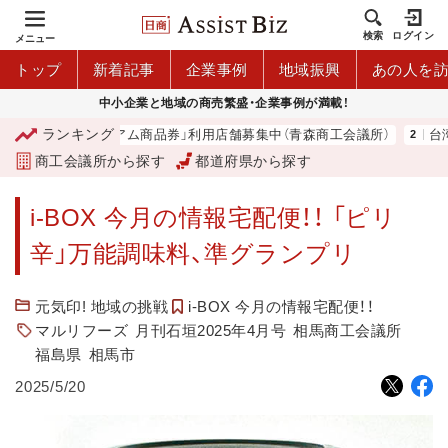
検索
ログイン
メニュー
トップ
新着記事
企業事例
地域振興
あの人を
中小企業と地域の商売繁盛・企業事例が満載！
ランキング
「青森市プレミアム商品券」利用店舗募集中（青森商工会議所）
台湾2
商工会議所から探す
都道府県から探す
i-BOX 今月の情報宅配便！！ 「ピリ
辛」万能調味料、準グランプリ
元気印! 地域の挑戦
i-BOX 今月の情報宅配便！！
マルリフーズ
月刊石垣2025年4月号
相馬商工会議所
福島県
相馬市
2025/5/20