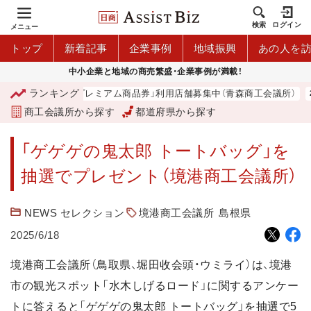
検索
ログイン
メニュー
トップ
新着記事
企業事例
地域振興
あの人を
中小企業と地域の商売繁盛・企業事例が満載！
ランキング
「青森市プレミアム商品券」利用店舗募集中（青森商工会議所）
商工会議所から探す
都道府県から探す
「ゲゲゲの鬼太郎 トートバッグ」を
抽選でプレゼント（境港商工会議所）
NEWS セレクション
境港商工会議所
島根県
2025/6/18
境港商工会議所（鳥取県、堀田收会頭・ウミライ）は、境港
市の観光スポット「水木しげるロード」に関するアンケー
トに答えると「ゲゲゲの鬼太郎 トートバッグ」を抽選で5