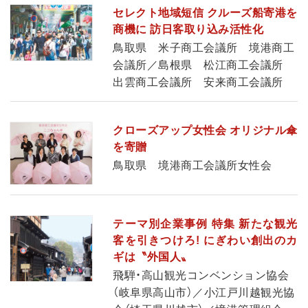
セレクト地域短信 クルーズ船寄港を
商機に 訪日客取り込み活性化
鳥取県 米子商工会議所 境港商工
会議所／島根県 松江商工会議所
出雲商工会議所 安来商工会議所
クローズアップ女性会 オリジナル傘
を寄贈
鳥取県 境港商工会議所女性会
テーマ別企業事例 特集 新たな観光
客を引きつけろ! にぎわい創出のカ
ギは〝外国人〟
飛騨・高山観光コンベンション協会
（岐阜県高山市）／小江戸川越観光協