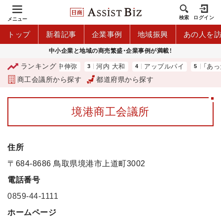
検索
ログイン
メニュー
トップ
新着記事
企業事例
地域振興
あの人を
中小企業と地域の商売繁盛・企業事例が満載！
ランキング
会議所）
山中伸弥
河内 大和
アップルパイ
「あった
商工会議所から探す
都道府県から探す
境港商工会議所
住所
〒684-8686 鳥取県境港市上道町3002
電話番号
0859-44-1111
ホームページ