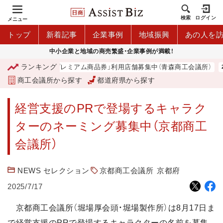
検索
ログイン
メニュー
トップ
新着記事
企業事例
地域振興
あの人を
中小企業と地域の商売繁盛・企業事例が満載！
ランキング
「青森市プレミアム商品券」利用店舗募集中（青森商工会議所）
商工会議所から探す
都道府県から探す
経営支援のPRで登場するキャラク
ターのネーミング募集中（京都商工
会議所）
NEWS セレクション
京都商工会議所
京都府
2025/7/17
京都商工会議所（堀場厚会頭・堀場製作所）は8月17日ま
で経営支援のPRで登場するキャラクターの名前を募集