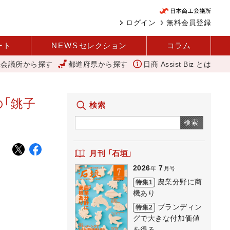
ログイン
無料会員登録
ート
NEWS
セレクション
コラム
工会議所から探す
都道府県から探す
日商 Assist Biz とは
店街 下町人情キラキラ橘商店街
外国人雇用状況を公表 過去最多、257
の「銚子
検索
検索
月刊 「石垣」
2026
7
年
月号
農業分野に商
特集1
機あり
ブランディン
特集2
グで大きな付加価値
を得る