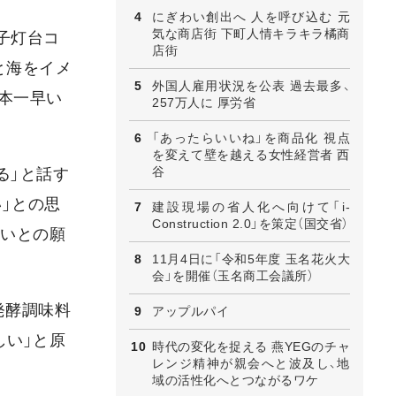
にぎわい創出へ 人を呼び込む 元
気な商店街 下町人情キラキラ橘商
子灯台コ
店街
と海をイメ
外国人雇用状況を公表 過去最多、
本一早い
257万人に 厚労省
「あったらいいね」を商品化 視点
を変えて壁を越える女性経営者 西
谷
る」と話す
」との思
建設現場の省人化へ向けて「i-
Construction 2.0」を策定（国交省）
しいとの願
11月4日に「令和5年度 玉名花火大
会」を開催（玉名商工会議所）
発酵調味料
アップルパイ
しい」と原
時代の変化を捉える 燕YEGのチャ
レンジ精神が親会へと波及し、地
域の活性化へとつながるワケ