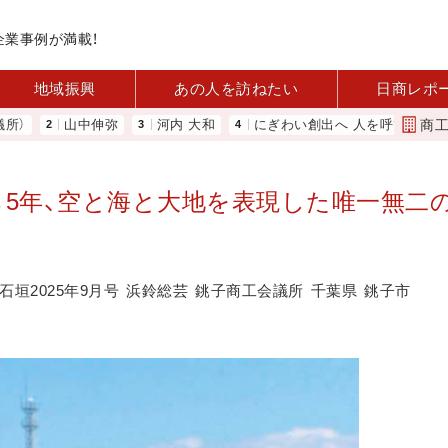
企業事例が満載！
地域振興
あの人を訪ねたい
日商レポ
商
山中伸弥
河内 大和
にぎわい創出へ 人を呼び込む 元気な商
生から5年、空と海と大地を表現した唯一無二
石垣2025年9月号
浜鈴総芸
銚子商工会議所
千葉県
銚子市