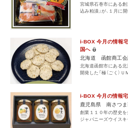
宮城県石巻市にある創
込み粕漬」が、１月に開
i-BOX 今月の情
国へ
北海道 函館商工会
北海道函館市にある北
開発した「極（ごく）Ｕ
i-BOX 今月の情
鹿児島県 南さつま
創業１１０年の歴史を
ジャパニーズウイスキー