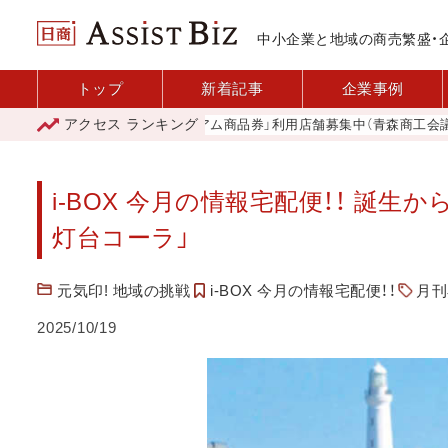
中小企業と地域の商売繁盛・
トップ
新着記事
企業事例
アクセス
ランキング
「青森市プレミアム商品券」利用店舗募集中（青森商工会議所）
i-BOX 今月の情報宅配便！！ 誕
灯台コーラ」
元気印! 地域の挑戦
i-BOX 今月の情報宅配便！！
月刊
2025/10/19