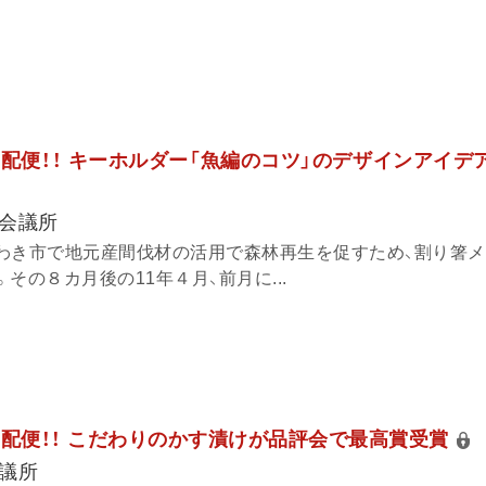
報宅配便！！ キーホルダー「魚編のコツ」のデザインアイデ
会議所
県いわき市で地元産間伐材の活用で森林再生を促すため、割り箸
その８カ月後の11年４月、前月に...
報宅配便！！ こだわりのかす漬けが品評会で最高賞受賞
議所