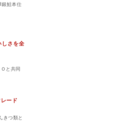
華銀鮭本仕
いしさを全
ＡＯと共同
マレード
んきつ類と