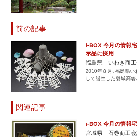
前の記事
i-BOX 今月の情
示品に採用
福島県 いわき商工
2010年８月、福島
して誕生した磐城高箸。
関連記事
i-BOX 今月の情
宮城県 石巻商工会