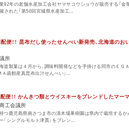
業92年の老舗水産加工会社ヤマサコウショウが販売する「金
催された「第50回宮城県水産加工...
報宅配便！！ 昆布だし使ったせんべい新発売、北海道のお
議所
海道製菓は４月から、調味料開発などを手掛ける同市のＥＧ
ＭＡ函館産真昆布出汁せんべい」...
報宅配便！！ かんきつ類とウイスキーをブレンドしたマー
商工会議所
持つ鹿児島県南さつま市の清木場果樹園は県内で栽培するか
「シングルモルト津貫」をブレン...