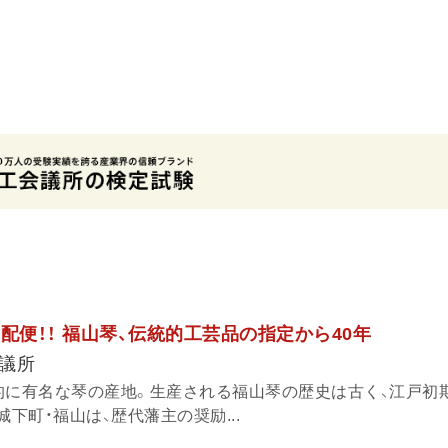
報宅配便！！ 福山琴、伝統的工芸品の指定から40年
議所
的に有名な琴の産地。生産される福山琴の歴史は古く、江戸初
城下町・福山は、歴代藩主の奨励...