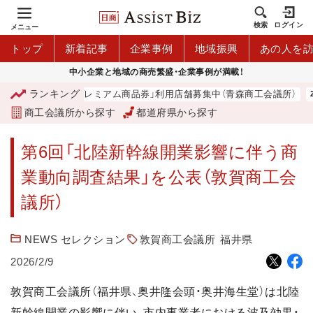
検索
ログイン
メニュー
トップ
新着記事
企業事例
地域振興
あの人を
中小企業と地域の商売繁盛・企業事例が満載！
ランキング
「青森市プレミアム商品券」利用店舗募集中（青森商工会議所）
商工会議所から探す
都道府県から探す
第6回「北陸新幹線開業影響に伴う商
業動向調査結果」を公表（敦賀商工会
議所）
NEWS セレクション
敦賀商工会議所
福井県
2026/2/9
敦賀商工会議所（福井県、奥井隆会頭・奥井海生堂）は北陸
新幹線開業の影響に伴い、市内事業者における波及効果・