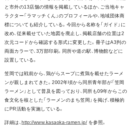
と市外の13店舗の情報を掲載しているほか、ご当地キャ
ラクター「ラマッチくん」のプロフィールや、地域団体商
標についても紹介している。今回から名称を「ガイド」に
改め、従来載せていた地図を廃止し、掲載店舗の位置は2
次元コードから確認する形式に変更した。冊子はA3判の
両面カラーで、3万部印刷。同所や道の駅、博物館などに
設置している。
笠岡では戦前から、鶏がらスープに煮鶏を載せたラーメ
ンが親しまれてきた。2002年頃から同所青年部が「笠岡
ラーメン」として普及を図っており、同所も09年からこの
食文化を核とした「ラーメンのまち笠岡」を掲げ、積極的
にPR活動を実施している。
詳細は、
http://www.kasaoka-ramen.jp/
を参照。