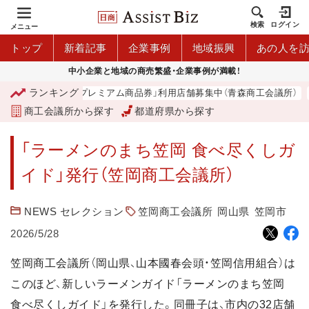
検索
ログイン
メニュー
トップ
新着記事
企業事例
地域振興
あの人を
中小企業と地域の商売繁盛・企業事例が満載！
ランキング
「青森市プレミアム商品券」利用店舗募集中（青森商工会議所）
商工会議所から探す
都道府県から探す
「ラーメンのまち笠岡 食べ尽くしガ
イド」発行（笠岡商工会議所）
NEWS セレクション
笠岡商工会議所
岡山県
笠岡市
2026/5/28
笠岡商工会議所（岡山県、山本國春会頭・笠岡信用組合）は
このほど、新しいラーメンガイド「ラーメンのまち笠岡
食べ尽くしガイド」を発行した。同冊子は、市内の32店舗