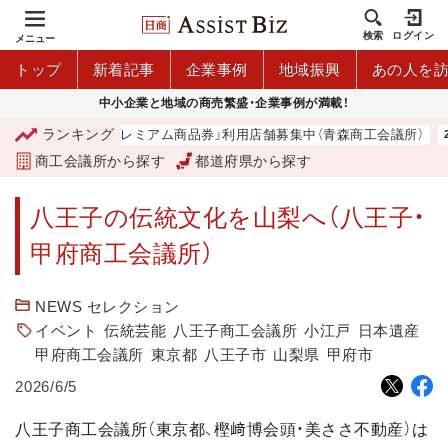
検索
ログイン
メニュー
トップ
新着記事
企業事例
地域振興
あの人を
中小企業と地域の商売繁盛・企業事例が満載！
ランキング
「青森市プレミアム商品券」利用店舗募集中（青森商工会議所）
商工会議所から探す
都道府県から探す
八王子の伝統文化を山梨へ（八王子・
甲府商工会議所）
NEWS セレクション
イベント
伝統芸能
八王子商工会議所
小江戸
日本遺産
甲府商工会議所
東京都
八王子市
山梨県
甲府市
2026/6/5
八王子商工会議所（東京都、樫﨑博会頭・美ささ不動産）は