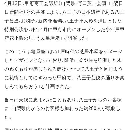
4月12日、甲府商工会議所（山梨県、野口英一会頭・山梨日
日新聞社）との共催により、八王子の日本遺産である八王
子芸妓、お囃子、新内浄瑠璃、八王子車人形を演目とした
特別公演を、昨年4月に甲府市内にオープンした小江戸甲
府花小路の「こうふ亀屋座」で開催した。
この「こうふ亀屋座」は、江戸時代の芝居小屋をイメージ
したデザインとなっており、随所に梁や柱を強調した木
のぬくもりが感じられる建物。かつて八王子と同じよう
に花街としてにぎわった甲府で、「八王子芸妓の踊りを楽
しんでもらおう」と計画された。
当日は天候に恵まれたこともあり、八王子からのお客様
に、山梨県内からのお客様も加わった約280人が観劇し
た。