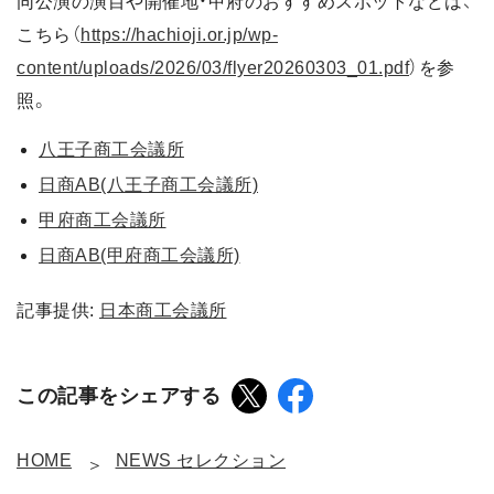
同公演の演目や開催地・甲府のおすすめスポットなどは、
こちら（
https://hachioji.or.jp/wp-
content/uploads/2026/03/flyer20260303_01.pdf
）を参
照。
八王子商工会議所
日商AB(八王子商工会議所)
甲府商工会議所
日商AB(甲府商工会議所)
記事提供:
日本商工会議所
この記事をシェアする
HOME
NEWS セレクション