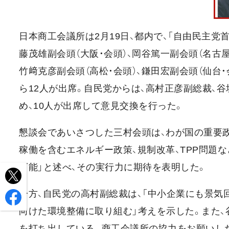
日本商工会議所は2月19日、都内で、「自由民主党
藤茂雄副会頭（大阪・会頭）、岡谷篤一副会頭（名古屋
竹﨑克彦副会頭（高松・会頭）、鎌田宏副会頭（仙台・
ら12人が出席。自民党からは、高村正彦副総裁、
め、10人が出席して意見交換を行った。
懇談会であいさつした三村会頭は、わが国の重要政
稼働を含むエネルギー政策、規制改革、TPP問題
可能」と述べ、その実行力に期待を表明した。
一方、自民党の高村副総裁は、「中小企業にも景気
向けた環境整備に取り組む」考えを示した。また、
を打ち出している。商工会議所の協力をお願いし