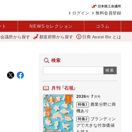
ログイン
無料会員登録
ート
NEWS
セレクション
コラム
工会議所から探す
都道府県から探す
日商 Assist Biz とは
人情キラキラ橘商店街
外国人雇用状況を公表 過去最多、257万人に 厚
検索
検索
月刊 「石垣」
2026
7
年
月号
農業分野に商
特集1
機あり
ブランディン
特集2
グで大きな付加価値
を得る