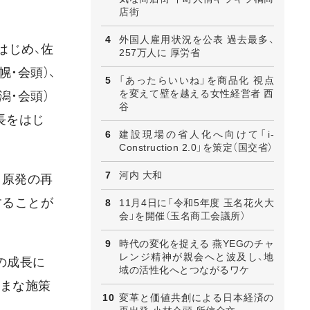
店街
外国人雇用状況を公表 過去最多、
はじめ、佐
257万人に 厚労省
幌・会頭）、
「あったらいいね」を商品化 視点
を変えて壁を越える女性経営者 西
潟・会頭）
谷
長をはじ
建設現場の省人化へ向けて「i-
Construction 2.0」を策定（国交省）
河内 大和
、原発の再
することが
11月4日に「令和5年度 玉名花火大
会」を開催（玉名商工会議所）
時代の変化を捉える 燕YEGのチャ
レンジ精神が親会へと波及し、地
の成長に
域の活性化へとつながるワケ
ざまな施策
変革と価値共創による日本経済の