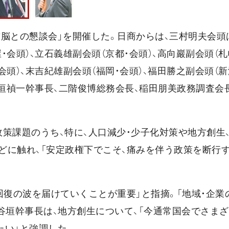
首脳との懇談会」を開催した。日商からは、三村明夫会頭
・会頭）、立石義雄副会頭（京都・会頭）、高向巖副会頭（札
会頭）、末吉紀雄副会頭（福岡・会頭）、福田勝之副会頭（新
谷垣禎一幹事長、二階俊博総務会長、稲田朋美政務調査会
策課題のうち、特に、人口減少・少子化対策や地方創生
などに触れ、「安定政権下でこそ、痛みを伴う政策を断行
回復の波を届けていくことが重要」と指摘。「地域・企業
谷垣幹事長は、地方創生について、「今通常国会でさま
たい」と強調した。