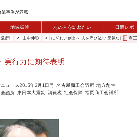
企業事例が満載！
地域振興
あの人を訪ねたい
日商レポ
商
山中伸弥
にぎわい創出へ 人を呼び込む 元気な商店街 下町
を 実行力に期待表明
ニュース2015年3月1日号
名古屋商工会議所
地方創生
工会議所
東日本大震災
消費税
社会保障
福岡商工会議所