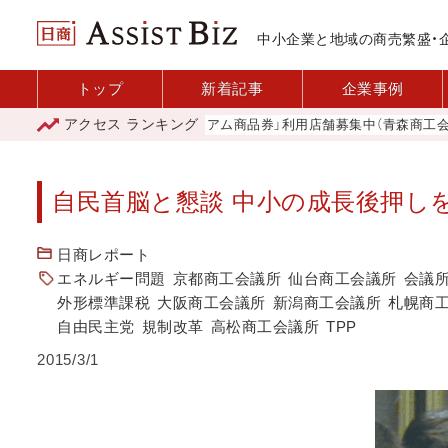
中小企業と地域の商売繁盛・
トップ
新着記事
企業事例
アクセス
ランキング
「青森市プレミアム商品券」利用店舗募集中（青森商工会議所）
自民首脳と懇談 中小の成長後押し
日商レポート
エネルギー問題
京都商工会議所
仙台商工会議所
会議所
外形標準課税
大阪商工会議所
新潟商工会議所
札幌商
自由民主党
規制改革
高松商工会議所
TPP
2015/3/1