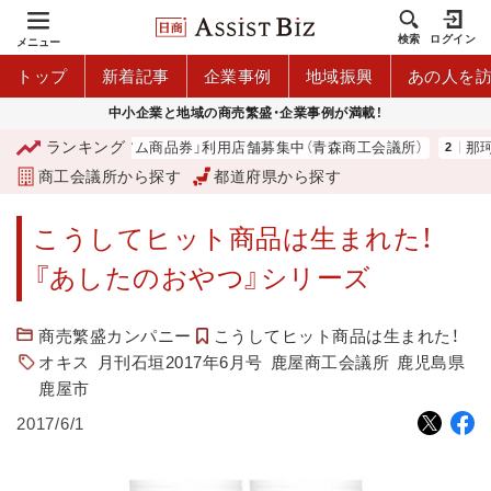
検索
ログイン
メニュー
トップ
新着記事
企業事例
地域振興
あの人を
中小企業と地域の商売繁盛・企業事例が満載！
ランキング
「青森市プレミアム商品券」利用店舗募集中（青森商工会議所）
那珂湊高
商工会議所から探す
都道府県から探す
こうしてヒット商品は生まれた！
『あしたのおやつ』シリーズ
商売繁盛カンパニー
こうしてヒット商品は生まれた！
オキス
月刊石垣2017年6月号
鹿屋商工会議所
鹿児島県
鹿屋市
2017/6/1