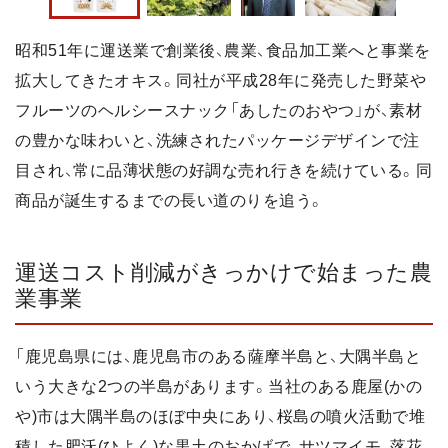
昭和51年に運送業で創業後、農業、食品加工業へと事業を
拡大してきたオキス。同社が平成28年に発売した野菜や
フルーツのヘルシースナック「あしたのおやつ」が、素材
の豊かな味わいと、洗練されたパッケージデザインで注
目され、常に品薄状態の好調な売れ行きを続けている。同
商品が誕生するまでの長い道のりを追う。
運送コスト削減がきっかけで始まった農
業事業
「鹿児島県には、鹿児島市のある薩摩半島と、大隅半島と
いう大きな2つの半島があります。当社のある鹿屋(かの
や)市は大隅半島のほぼ中央にあり、桜島の噴火活動で堆
積した肥沃(ひよく)な黒土のおかげで、サツマイモ、落花