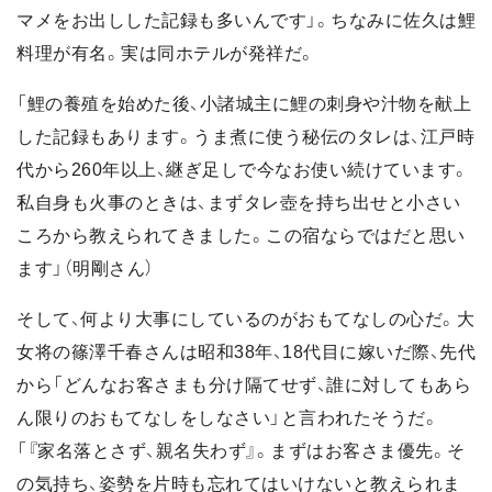
マメをお出しした記録も多いんです」。ちなみに佐久は鯉
料理が有名。実は同ホテルが発祥だ。
「鯉の養殖を始めた後、小諸城主に鯉の刺身や汁物を献上
した記録もあります。うま煮に使う秘伝のタレは、江戸時
代から260年以上、継ぎ足しで今なお使い続けています。
私自身も火事のときは、まずタレ壺を持ち出せと小さい
ころから教えられてきました。この宿ならではだと思い
ます」（明剛さん）
そして、何より大事にしているのがおもてなしの心だ。大
女将の篠澤千春さんは昭和38年、18代目に嫁いだ際、先代
から「どんなお客さまも分け隔てせず、誰に対してもあら
ん限りのおもてなしをしなさい」と言われたそうだ。
「『家名落とさず、親名失わず』。まずはお客さま優先。そ
の気持ち、姿勢を片時も忘れてはいけないと教えられま