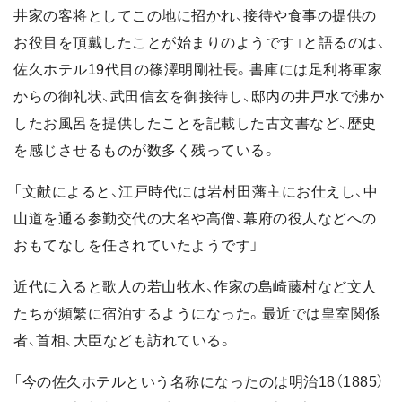
井家の客将としてこの地に招かれ、接待や食事の提供の
お役目を頂戴したことが始まりのようです」と語るのは、
佐久ホテル19代目の篠澤明剛社長。書庫には足利将軍家
からの御礼状、武田信玄を御接待し、邸内の井戸水で沸か
したお風呂を提供したことを記載した古文書など、歴史
を感じさせるものが数多く残っている。
「文献によると、江戸時代には岩村田藩主にお仕えし、中
山道を通る参勤交代の大名や高僧、幕府の役人などへの
おもてなしを任されていたようです」
近代に入ると歌人の若山牧水、作家の島崎藤村など文人
たちが頻繁に宿泊するようになった。最近では皇室関係
者、首相、大臣なども訪れている。
「今の佐久ホテルという名称になったのは明治18（1885）