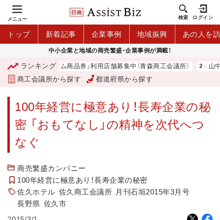
検索
ログイン
メニュー
トップ
新着記事
企業事例
地域振興
あの人を
中小企業と地域の商売繁盛・企業事例が満載！
ランキング
青森市プレミアム商品券」利用店舗募集中（青森商工会議所）
山中伸弥
商工会議所から探す
都道府県から探す
100年経営に極意あり！長寿企業の秘
密 「おもてなし」の精神を次代へつ
なぐ
商売繁盛カンパニー
100年経営に極意あり！長寿企業の秘密
佐久ホテル
佐久商工会議所
月刊石垣2015年3月号
長野県
佐久市
2015/3/1