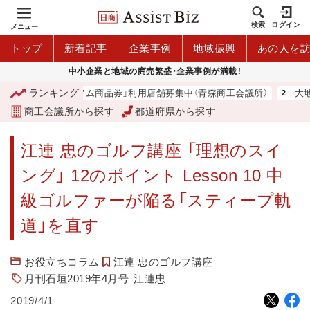
検索
ログイン
メニュー
トップ
新着記事
企業事例
地域振興
あの人を
中小企業と地域の商売繁盛・企業事例が満載！
ランキング
「青森市プレミアム商品券」利用店舗募集中（青森商工会議所）
大地は
商工会議所から探す
都道府県から探す
江連 忠のゴルフ講座 「理想のスイ
ング」 12のポイント Lesson 10 中
級ゴルファーが陥る「スティープ軌
道」を直す
お役立ちコラム
江連 忠のゴルフ講座
月刊石垣2019年4月号
江連忠
2019/4/1