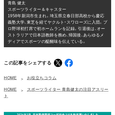
青島 健太

スポーツライター＆キャスター

1958年新潟市生まれ。埼玉県立春日部高校から慶応
義塾大学、東芝を経てヤクルト・スワローズに入団。プ
ロ野球初打席で初ホームランを記録。引退後は、オー
ストラリアで日本語教師を務め、帰国後、あらゆるメ
ディアでスポーツの醍醐味を伝えている。
この記事をシェアする
HOME
お役立ちコラム
HOME
スポーツライター 青島健太の注目アスリー
ト