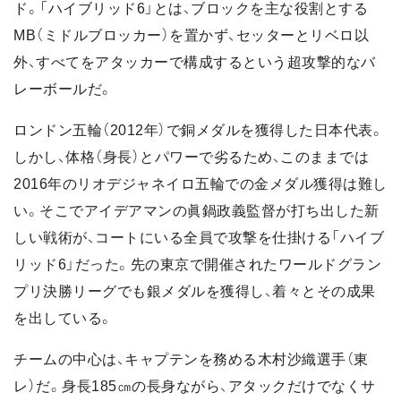
ド。「ハイブリッド6」とは、ブロックを主な役割とする
MB（ミドルブロッカー）を置かず、セッターとリベロ以
外、すべてをアタッカーで構成するという超攻撃的なバ
レーボールだ。
ロンドン五輪（2012年）で銅メダルを獲得した日本代表。
しかし、体格（身長）とパワーで劣るため、このままでは
2016年のリオデジャネイロ五輪での金メダル獲得は難し
い。そこでアイデアマンの眞鍋政義監督が打ち出した新
しい戦術が、コートにいる全員で攻撃を仕掛ける「ハイブ
リッド6」だった。先の東京で開催されたワールドグラン
プリ決勝リーグでも銀メダルを獲得し、着々とその成果
を出している。
チームの中心は、キャプテンを務める木村沙織選手（東
レ）だ。身長185㎝の長身ながら、アタックだけでなくサ