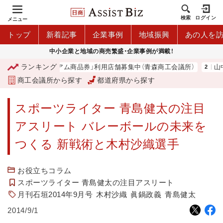
検索
ログイン
メニュー
トップ
新着記事
企業事例
地域振興
あの人を
中小企業と地域の商売繁盛・企業事例が満載！
ランキング
「青森市プレミアム商品券」利用店舗募集中（青森商工会議所）
山中伸
商工会議所から探す
都道府県から探す
スポーツライター 青島健太の注目
アスリート バレーボールの未来を
つくる 新戦術と木村沙織選手
お役立ちコラム
スポーツライター 青島健太の注目アスリート
月刊石垣2014年9月号
木村沙織
眞鍋政義
青島健太
2014/9/1