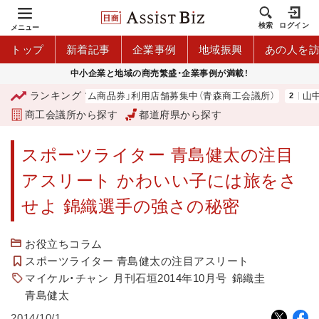
検索
ログイン
メニュー
トップ
新着記事
企業事例
地域振興
あの人を
中小企業と地域の商売繁盛・企業事例が満載！
ランキング
「青森市プレミアム商品券」利用店舗募集中（青森商工会議所）
山中
商工会議所から探す
都道府県から探す
スポーツライター 青島健太の注目
アスリート かわいい子には旅をさ
せよ 錦織選手の強さの秘密
お役立ちコラム
スポーツライター 青島健太の注目アスリート
マイケル・チャン
月刊石垣2014年10月号
錦織圭
青島健太
2014/10/1