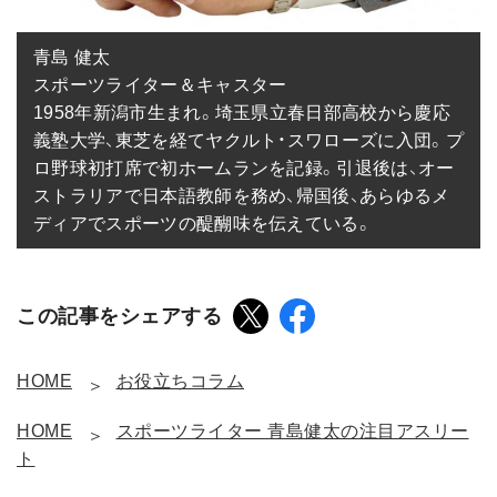
青島 健太

スポーツライター＆キャスター

1958年新潟市生まれ。埼玉県立春日部高校から慶応
義塾大学、東芝を経てヤクルト・スワローズに入団。プ
ロ野球初打席で初ホームランを記録。引退後は、オー
ストラリアで日本語教師を務め、帰国後、あらゆるメ
ディアでスポーツの醍醐味を伝えている。
この記事をシェアする
HOME
お役立ちコラム
HOME
スポーツライター 青島健太の注目アスリー
ト