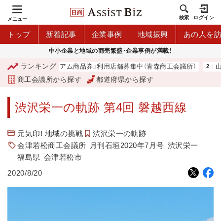
検索
ログイン
メニュー
トップ
新着記事
企業事例
地域振興
あの人を
中小企業と地域の商売繁盛・企業事例が満載！
ランキング
「青森市プレミアム商品券」利用店舗募集中（青森商工会議所）
山中
商工会議所から探す
都道府県から探す
渋沢栄一の軌跡 第4回 磐越西線
元気印! 地域の挑戦
渋沢栄一の軌跡
会津若松商工会議所
月刊石垣2020年7月号
渋沢栄一
福島県
会津若松市
2020/8/20