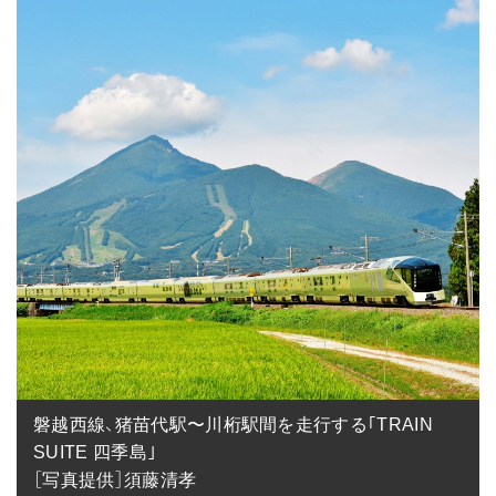
磐越西線、猪苗代駅〜川桁駅間を走行する｢TRAIN 
SUITE 四季島｣

［写真提供］須藤清孝
