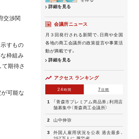
詳細を見る
府交渉関
会議所ニュース
月３回発行される新聞で、日商や全国
各地の商工会議所の政策提言や事業活
に示すもの
動が満載です。
要な枠組み
詳細を見る
して期待さ
アクセス ランキング
24
7
時間
日間
定が可能な
「青森市プレミアム商品券」利用店
舗募集中（青森商工会議所）
山中伸弥
外国人雇用状況を公表 過去最多、
257万人に 厚労省