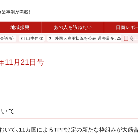
企業事例が満載！
地域振興
あの人を訪ねたい
日商レポ
商
所）
山中伸弥
外国人雇用状況を公表 過去最多、257万人に 厚労
11月21日号
ついて
おいて、11カ国によるTPP協定の新たな枠組みが大筋