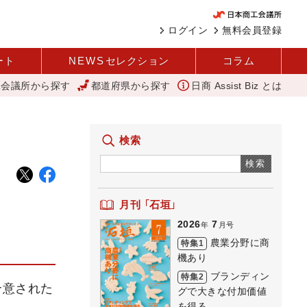
ログイン
無料会員登録
ート
NEWS
セレクション
コラム
工会議所から探す
都道府県から探す
日商 Assist Biz とは
省
「あったらいいね」を商品化 視点を変えて壁を越える女性経営者 西
検索
検索
月刊 「石垣」
2026
7
年
月号
農業分野に商
特集1
機あり
ブランディン
特集2
合意された
グで大きな付加価値
を得る