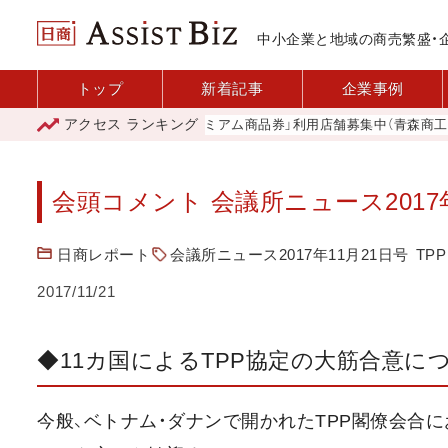
中小企業と地域の商売繁盛・
トップ
新着記事
企業事例
アクセス
ランキング
「青森市プレミアム商品券」利用店舗募集中（青森商工会議
会頭コメント 会議所ニュース2017年
日商レポート
会議所ニュース2017年11月21日号
TPP
2017/11/21
◆11カ国によるTPP協定の大筋合意に
今般、ベトナム・ダナンで開かれたTPP閣僚会合に