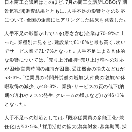
日本商工会議所はこのほど、7月の商工会議所LOBO(早期
景気観測)調査結果とともに、人手不足の影響とその対応
について、全国の企業にヒアリングした結果を発表した。
人手不足の影響が出ている(懸念含む)企業は70・9%に上
った。業種別に見ると、建設業で81・8%と最も高く、次い
でサービス業で71・7%となった。人手不足による具体的
な影響については、「売り上げ維持・売り上げ増への対応
が困難(営業時間の維持が困難、受注機会の損失など)」が
53・3%、「従業員の時間外労働の増加(人件費の増加)や休
暇取得の減少」が48・8%、「業務・サービスの質の低下(納
期の遅れやミスの発生、クレームの増加など)」が46・1%
となった。
人手不足への対応としては、「既存従業員の多能工化・兼
任化」が53・5%、「採用活動の拡大(募集対象、募集期間、採