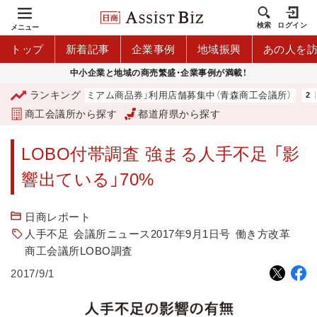
検索
ログイン
メニュー
トップ
新着記事
企業事例
地域振興
あの人を
中小企業と地域の商売繁盛・企業事例が満載！
ランキング
「青森市プレミアム商品券」利用店舗募集中（青森商工会議所）
商工会議所から探す
都道府県から探す
LOBO付帯調査 強まる人手不足 「影
響出ている」70%
日商レポート
人手不足
会議所ニュース2017年9月1日号
働き方改革
商工会議所LOBO調査
2017/9/1