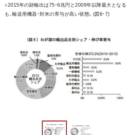
○2015年の財輸出は75・6兆円と2009年以降最大となる
も、輸送用機器・対米の寄与が高い状態。(図6・7)