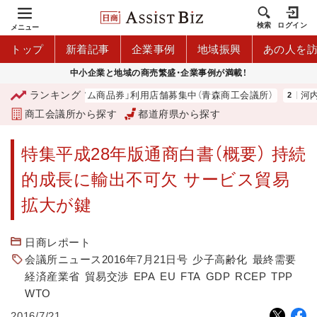
検索
ログイン
メニュー
トップ
新着記事
企業事例
地域振興
あの人を
中小企業と地域の商売繁盛・企業事例が満載！
ランキング
森市プレミアム商品券」利用店舗募集中（青森商工会議所）
河内 大和
商工会議所から探す
都道府県から探す
特集平成28年版通商白書（概要） 持続
的成長に輸出不可欠 サービス貿易
拡大が鍵
日商レポート
会議所ニュース2016年7月21日号
少子高齢化
最終需要
経済産業省
貿易交渉
EPA
EU
FTA
GDP
RCEP
TPP
WTO
2016/7/21