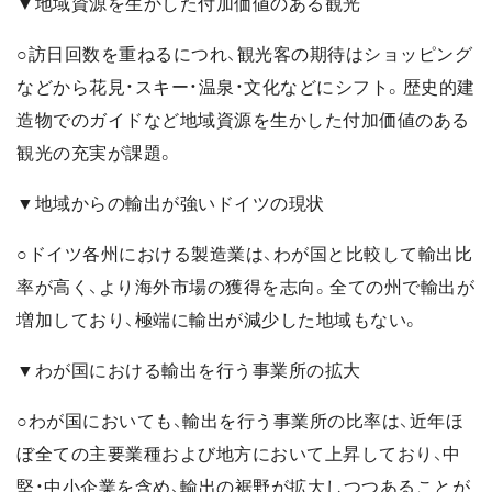
▼地域資源を生かした付加価値のある観光
○訪日回数を重ねるにつれ、観光客の期待はショッピング
などから花見・スキー・温泉・文化などにシフト。歴史的建
造物でのガイドなど地域資源を生かした付加価値のある
観光の充実が課題。
▼地域からの輸出が強いドイツの現状
○ドイツ各州における製造業は、わが国と比較して輸出比
率が高く、より海外市場の獲得を志向。全ての州で輸出が
増加しており、極端に輸出が減少した地域もない。
▼わが国における輸出を行う事業所の拡大
○わが国においても、輸出を行う事業所の比率は、近年ほ
ぼ全ての主要業種および地方において上昇しており、中
堅・中小企業を含め、輸出の裾野が拡大しつつあることが