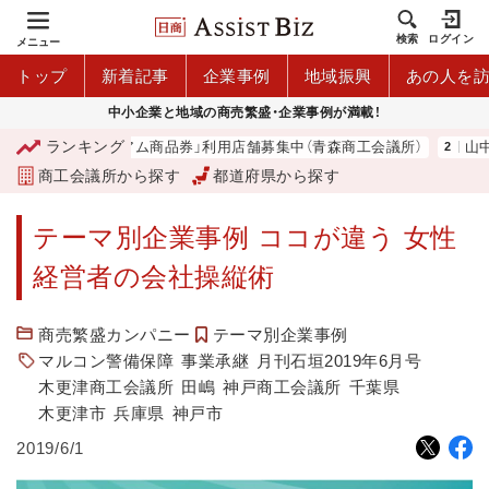
検索
ログイン
メニュー
トップ
新着記事
企業事例
地域振興
あの人を
中小企業と地域の商売繁盛・企業事例が満載！
ランキング
森市プレミアム商品券」利用店舗募集中（青森商工会議所）
山中伸弥
商工会議所から探す
都道府県から探す
テーマ別企業事例 ココが違う 女性
経営者の会社操縦術
商売繁盛カンパニー
テーマ別企業事例
マルコン警備保障
事業承継
月刊石垣2019年6月号
木更津商工会議所
田嶋
神戸商工会議所
千葉県
木更津市
兵庫県
神戸市
2019/6/1