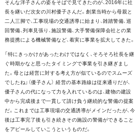
そんな洋子さんの姿をそばで見てきたのが、2016年に社
長を継いだ次女の川村優子さんだ。創業当時から母親と
二人三脚で、工事現場の交通誘導に始まり、雑踏警備、巡
回警備、列車見張り、施設警備、大手警備保障会社との業
務提携による機械警備など、着実に事業を拡大してきた。
「特にきっかけがあったわけではなく、そろそろ社長を継
ぐ時期かなと思ったタイミングで事業を引き継ぎまし
た。母とは経営に対する考え方が似ているのでスムーズ
でしたね」（優子さん） 経営の基本路線は従来通りだが、
優子さんの代になって力を入れているのは、建物の建設
中から完成後まで一貫して請け負う継続的な警備の提案
だ。これまでは工事現場の交通誘導がメインだったが、今
後は工事完了後も引き続きその施設の警備ができること
をアピールしていこうというものだ。