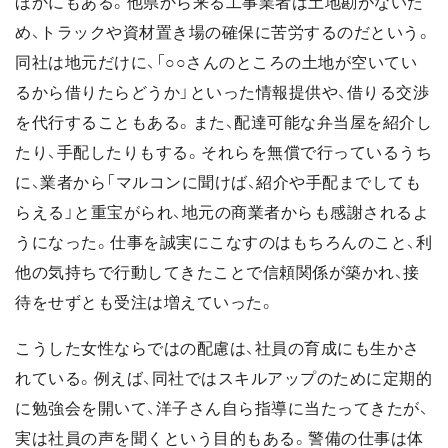
ほかにもある。他県から来る工事業者は土地勘がないた
め、トラックや資材置き場の確保に苦労するのだという。
同社は地元だけに、「○○さんのところの土地が空いてい
るから借りたらどうか」といった情報提供や、借りる交渉
を代行することもある。また、配達可能な弁当屋を紹介し
たり、手配したりもする。それらを無償で行っているうち
に、業者から「マルコンに聞けば、紹介や手配までしても
らえる」と重宝がられ、地元の商業者からも感謝されるよ
うになった。仕事を誠実にこなすのはもちろんのこと、利
他の気持ちで行動してきたことで信頼関係が築かれ、接
待をせずとも受注は増えていった。
こうした女性ならではの配慮は、社員の育成にも生かさ
れている。例えば、同社ではスキルアップのために定期的
に勉強会を開いて、洋子さん自ら指導に当たってきたが、
実は社員の声を聞くという目的もある。警備の仕事は体