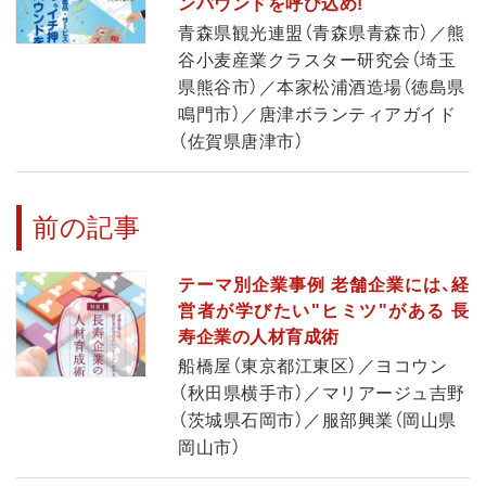
ンバウンドを呼び込め!
青森県観光連盟（青森県青森市）／熊
谷小麦産業クラスター研究会（埼玉
県熊谷市）／本家松浦酒造場（徳島県
鳴門市）／唐津ボランティアガイド
（佐賀県唐津市）
前の記事
テーマ別企業事例 老舗企業には、経
営者が学びたい"ヒミツ"がある 長
寿企業の人材育成術
船橋屋（東京都江東区）／ヨコウン
（秋田県横手市）／マリアージュ吉野
（茨城県石岡市）／服部興業（岡山県
岡山市）