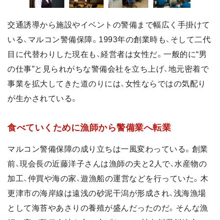
交通誘導から施設やイベントの警備まで幅広く手掛けて
いる、マルコン警備保障。1993年の創業時も、そして二代
目に代替わりした現在も、経営者は女性だ。一般的に“男
の仕事”と見られがちな警備会社を立ち上げ、地元密着で
事業を拡大してきた道のりには、女性ならではの気配り
が生かされている。
食べていくために漁師から警備業へ転業
マルコン警備保障の成り立ちは一風変わっている。創業
前、現会長の近藤洋子さんは漁師の夫と2人で、水産物の
加工、仲買や海の家、遊漁船の運営などを行っていた。木
更津市の海岸線は遠浅の砂泥干潟が形成され、浅海漁場
として海苔やあさりの養殖が盛んだったのだ。そんな漁