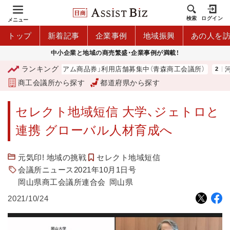
検索
ログイン
メニュー
トップ
新着記事
企業事例
地域振興
あの人を
中小企業と地域の商売繁盛・企業事例が満載！
ランキング
「青森市プレミアム商品券」利用店舗募集中（青森商工会議所）
河内
商工会議所から探す
都道府県から探す
セレクト地域短信 大学、ジェトロと
連携 グローバル人材育成へ
元気印! 地域の挑戦
セレクト地域短信
会議所ニュース2021年10月1日号
岡山県商工会議所連合会
岡山県
2021/10/24