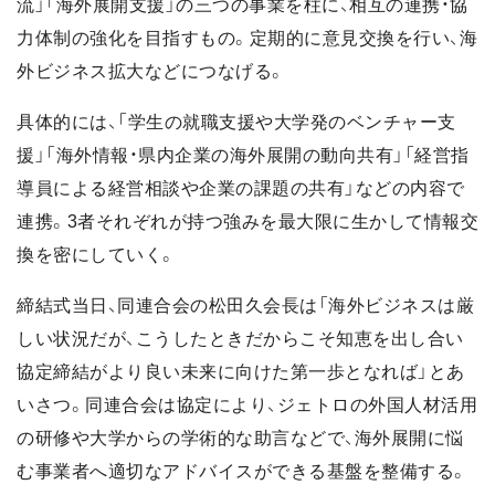
流」「海外展開支援」の三つの事業を柱に、相互の連携・協
力体制の強化を目指すもの。定期的に意見交換を行い、海
外ビジネス拡大などにつなげる。
具体的には、「学生の就職支援や大学発のベンチャー支
援」「海外情報・県内企業の海外展開の動向共有」「経営指
導員による経営相談や企業の課題の共有」などの内容で
連携。3者それぞれが持つ強みを最大限に生かして情報交
換を密にしていく。
締結式当日、同連合会の松田久会長は「海外ビジネスは厳
しい状況だが、こうしたときだからこそ知恵を出し合い
協定締結がより良い未来に向けた第一歩となれば」とあ
いさつ。同連合会は協定により、ジェトロの外国人材活用
の研修や大学からの学術的な助言などで、海外展開に悩
む事業者へ適切なアドバイスができる基盤を整備する。