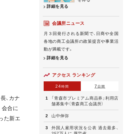
詳細を見る
会議所ニュース
月３回発行される新聞で、日商や全国
各地の商工会議所の政策提言や事業活
動が満載です。
詳細を見る
アクセス ランキング
24
7
時間
日間
長、カナ
「青森市プレミアム商品券」利用店
舗募集中（青森商工会議所）
。会合に
山中伸弥
った新エ
外国人雇用状況を公表 過去最多、
257万人に 厚労省