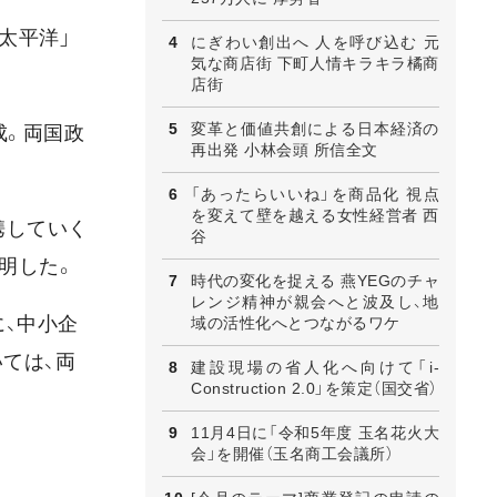
太平洋」
にぎわい創出へ 人を呼び込む 元
気な商店街 下町人情キラキラ橘商
店街
変革と価値共創による日本経済の
成。両国政
再出発 小林会頭 所信全文
「あったらいいね」を商品化 視点
を変えて壁を越える女性経営者 西
携していく
谷
明した。
時代の変化を捉える 燕YEGのチャ
レンジ精神が親会へと波及し、地
に、中小企
域の活性化へとつながるワケ
ては、両
建設現場の省人化へ向けて「i-
Construction 2.0」を策定（国交省）
11月4日に「令和5年度 玉名花火大
会」を開催（玉名商工会議所）