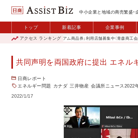
中小企業と地域の商売繁盛・
トップ
新着記事
企業事例
アクセス
ランキング
「青森市プレミアム商品券」利用店舗募集中（青森商工会議所）
共同声明を両国政府に提出 エネル
日商レポート
エネルギー問題
カナダ
三井物産
会議所ニュース2022
2022/1/17