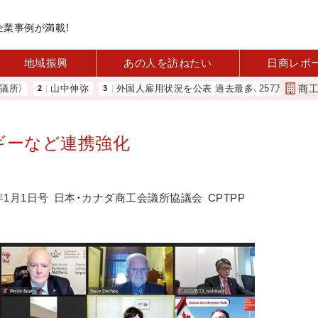
企業事例が満載！
地域振興
あの人を訪ねたい
日商レポ
商
山中伸弥
外国人雇用状況を公表 過去最多、257万人に 厚労省
ギーなど連携強化
年1月1日号
日本・カナダ商工会議所協議会
CPTPP