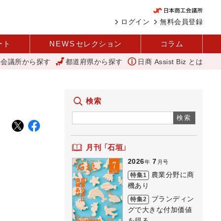
ログイン
無料会員登録
ート
NEWS
セレクション
コラム
工会議所から探す
都道府県から探す
日商 Assist Biz とは
にぎわい創出へ 人を呼び込む 元気な商店街 下町人情キラキラ橘商店
検索
検索
月刊 「石垣」
2026
7
年
月号
農業分野に商
特集1
機あり
ブランディン
特集2
グで大きな付加価値
を得る