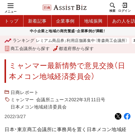
検索
ログイン
メニュー
トップ
新着記事
企業事例
地域振興
あの人を
中小企業と地域の商売繁盛・企業事例が満載！
ランキング
「青森市プレミアム商品券」利用店舗募集中（青森商工会議所）
商工会議所から探す
都道府県から探す
ミャンマー最新情勢で意見交換（日
本メコン地域経済委員会）
日商レポート
ミャンマー
会議所ニュース2022年3月11日号
日本メコン地域経済委員会
2022/3/27
日本・東京商工会議所に事務局を置く日本メコン地域経