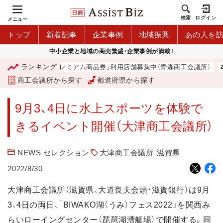
検索
ログイン
メニュー
トップ
新着記事
企業事例
地域振興
あの人を
中小企業と地域の商売繁盛・企業事例が満載！
ランキング
「青森市プレミアム商品券」利用店舗募集中（青森商工会議所）
商工会議所から探す
都道府県から探す
9月3、4日に水上スポーツを体験で
きるイベント開催（大津商工会議所）
NEWS セレクション
大津商工会議所
滋賀県
2022/8/30
大津商工会議所（滋賀県、大道良夫会頭・滋賀銀行）は9月
3、4日の両日、「BIWAKO湖（うみ）フェス2022」を関西み
らいローイングセンター（琵琶湖漕艇場）で開催する。同