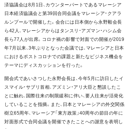
済協議会は8月1日、カウンターパートであるマレーシア
日本経済協議会と第39回合同会議をマレーシア・クアラ
ルンプールで開催した。会合には日本側から永野毅会長
ら42人、マレーシアからはタンスリ・アズマン・ハシム会
長ら77人が出席。コロナ禍の影響で対面での開催が2019
年7月以来、3年ぶりとなった会議では、マレーシアと日本
におけるポストコロナでの課題と新たなビジネス機会を
テーマにディスカッションを行った。
開会式であいさつした永野会長は、今年5月に訪日したイ
スマイル・サブリ首相、アズミン・アリ大臣と懇談したこ
とに触れ、国際往来の制限緩和に伴い、要人往来が活発化
していることを指摘。また、日本とマレーシアの外交関係
樹立65周年、マレーシア「東方政策」40周年の節目の年に
対面形式で合同会議を開催できたことへの謝意を表明し