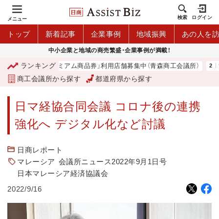
検索
ログイン
メニュー
トップ
新着記事
企業事例
地域振興
あの人を
中小企業と地域の商売繁盛・企業事例が満載！
ランキング
「青森市プレミアム商品券」利用店舗募集中（青森商工会議所）
河
商工会議所から探す
都道府県から探す
日マ経協合同会議 コロナ後の連携
強化へ デジタル化など討議
日商レポート
マレーシア
会議所ニュース2022年9月1日号
日本マレーシア経済協議会
2022/9/16