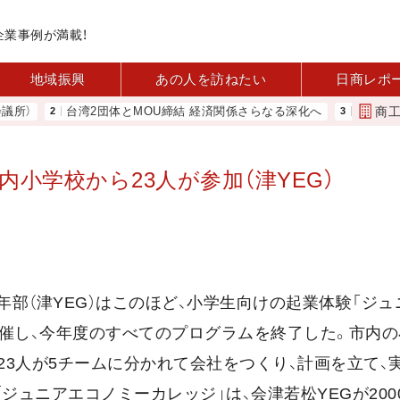
企業事例が満載！
地域振興
あの人を訪ねたい
日商レポ
商
）
台湾2団体とMOU締結 経済関係さらなる深化へ
中小企業実態基
小学校から23人が参加（津YEG）
年部（津YEG）はこのほど、小学生向けの起業体験「ジ
開催し、今年度のすべてのプログラムを終了した。市内
23人が5チームに分かれて会社をつくり、計画を立て、
ジュニアエコノミーカレッジ」は、会津若松YEGが200