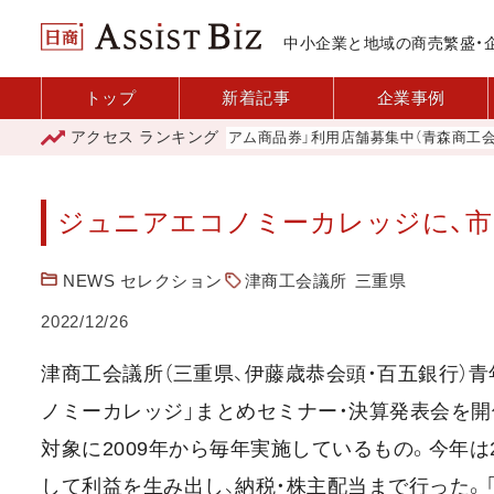
中小企業と地域の商売繁盛・
トップ
新着記事
企業事例
アクセス
ランキング
「青森市プレミアム商品券」利用店舗募集中（青森商工会議所
ジュニアエコノミーカレッジに、市内
NEWS セレクション
津商工会議所
三重県
2022/12/26
津商工会議所（三重県、伊藤歳恭会頭・百五銀行）青
ノミーカレッジ」まとめセミナー・決算発表会を
対象に2009年から毎年実施しているもの。今年は
して利益を生み出し、納税・株主配当まで行った。「