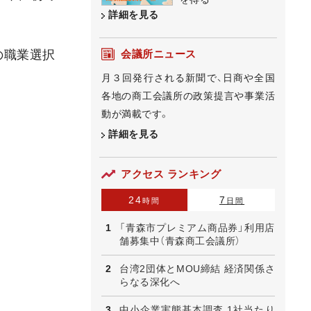
詳細を見る
会議所ニュース
の職業選択
月３回発行される新聞で、日商や全国
各地の商工会議所の政策提言や事業活
動が満載です。
詳細を見る
アクセス ランキング
24
7
時間
日間
「青森市プレミアム商品券」利用店
舗募集中（青森商工会議所）
台湾2団体とMOU締結 経済関係さ
らなる深化へ
中小企業実態基本調査 1社当たり