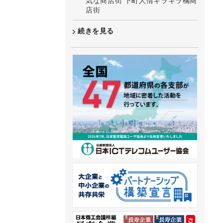
気な商店街 下町人情キラキラ橘商
店街
続きを見る