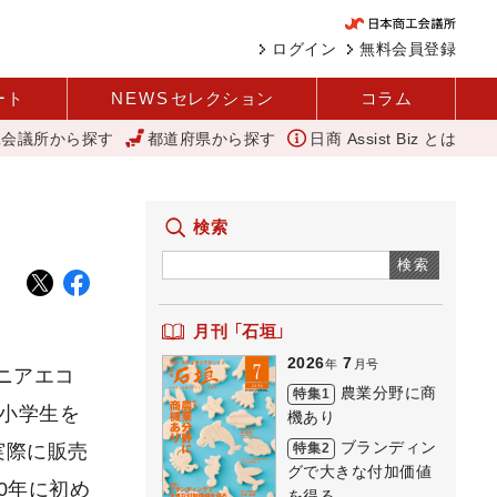
ログイン
無料会員登録
ート
NEWS
セレクション
コラム
工会議所から探す
都道府県から探す
日商 Assist Biz とは
本調査 1社当たり売上高2.1億円に 中企庁
「あったらいいね」を商
検索
検索
月刊 「石垣」
2026
7
年
月号
ュニアエコ
農業分野に商
特集1
の小学生を
機あり
ブランディン
特集2
実際に販売
グで大きな付加価値
0年に初め
を得る