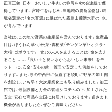
正真正銘「日本一おいしい牛肉」の称号を4大会連続で獲
得しています。宮崎牛をはじめ、当地域の農畜産物は、環
境省選定の「名水百選」に選ばれた霧島山麓湧水群の「水」
が育んでいます。
当社は、この地で野菜の生産業を営んでおります。生産品
目は、ほうれん草・小松菜・青梗菜（チンゲン菜）・オクラ・
大根・ゴボウです。「食」の未来を支えることは、命を支え
ること……。「良い土と良い水からおいしい未来！」をモ
ットーに、安全・安心の統一管理で安定した供給をしてお
ります。また、県の中西部に位置する綾町に野菜の加工館
を創設し、いち早く六次産業化にも取り組みました。加工
館では、最新設備と万全の管理システムの下、加工された
安全・安心な商品を全国にお届けしております。皆さまも
機会がありましたら、ぜひご賞味ください。