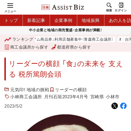
検索
ログイン
メニュー
トップ
新着記事
企業事例
地域振興
あの人を
中小企業と地域の商売繁盛・企業事例が満載！
ランキング
「青森市プレミアム商品券」利用店舗募集中（青森商工会議所）
台湾2
商工会議所から探す
都道府県から探す
リーダーの横顔 「食」の未来を 支え
る 税所篤朗会頭
元気印! 地域の挑戦
リーダーの横顔
小林商工会議所
月刊石垣2023年4月号
宮崎県
小林市
2023/5/2