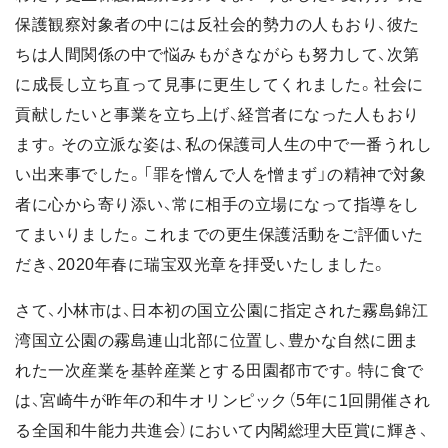
保護観察対象者の中には反社会的勢力の人もおり、彼た
ちは人間関係の中で悩みもがきながらも努力して、次第
に成長し立ち直って見事に更生してくれました。社会に
貢献したいと事業を立ち上げ、経営者になった人もおり
ます。その立派な姿は、私の保護司人生の中で一番うれし
い出来事でした。「罪を憎んで人を憎まず」の精神で対象
者に心から寄り添い、常に相手の立場になって指導をし
てまいりました。これまでの更生保護活動をご評価いた
だき、2020年春に瑞宝双光章を拝受いたしました。
さて、小林市は、日本初の国立公園に指定された霧島錦江
湾国立公園の霧島連山北部に位置し、豊かな自然に囲ま
れた一次産業を基幹産業とする田園都市です。特に食で
は、宮崎牛が昨年の和牛オリンピック（5年に1回開催され
る全国和牛能力共進会）において内閣総理大臣賞に輝き、