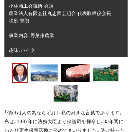
小林商工会議所 会頭

農業法人有限会社丸忠園芸組合 代表取締役会長

税所 篤朗

事業内容：野菜作農業

趣味：バイク
「情けは人の為ならず」は、私の好きな言葉であります。
私は、1987年に法務大臣より保護司を拝命し、33年間に
わたり更生保護活動に努めてまいりました。受け持った