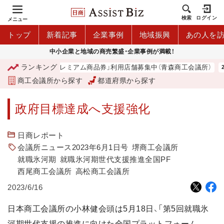
検索
ログイン
メニュー
トップ
新着記事
企業事例
地域振興
あの人を
中小企業と地域の商売繁盛・企業事例が満載！
ランキング
「青森市プレミアム商品券」利用店舗募集中（青森商工会議所）
商工会議所から探す
都道府県から探す
政府目標達成へ支援強化
日商レポート
会議所ニュース2023年6月1日号
堺商工会議所
就職氷河期
就職氷河期世代支援推進全国PF
西尾商工会議所
高松商工会議所
2023/6/16
日本商工会議所の小林健会頭は5月18日、「第5回就職氷
河期世代支援の推進に向けた全国プラットフォーム