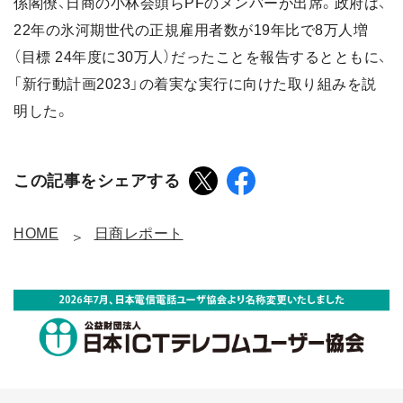
係閣僚、日商の小林会頭らPFのメンバーが出席。政府は、
22年の氷河期世代の正規雇用者数が19年比で8万人増
（目標 24年度に30万人）だったことを報告するとともに、
「新行動計画2023」の着実な実行に向けた取り組みを説
明した。
この記事をシェアする
HOME
日商レポート